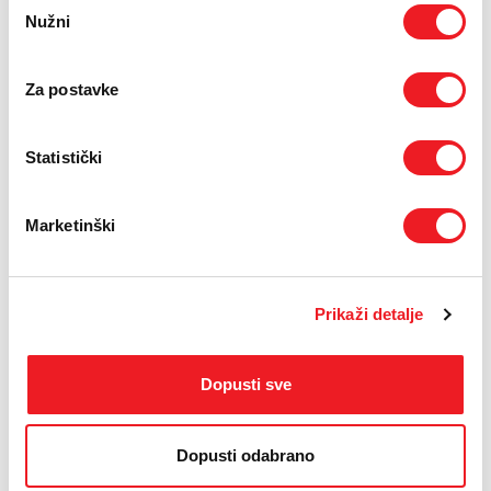
i izazovima koji stoje pred HT ERONET-om u procesu digitalne
Nužni
pristanka
transformacije, na NetWork9 konferenciji (u okviru Business Day-
a), izlagao je član Uprave i izvršni direktor za pokretnu mrežu dr.
sc. Goran Kraljević.
Za postavke
Dr. Kraljević predstavio je osnovne smjernice pomoću kojih
telekom poput HT ERONET-a svladava izazove u transformaciji i
Statistički
digitalizaciji svoga poslovanja kako bi bio spreman na brze reakcije
na tržištu telekomunikacija.
Marketinški
Pojasnio je i na koji način telekom širi portfelj svojih usluga i i
proizvoda, kako bi se osigurali dodatni izvori prihoda koji
kompenziraju smanjeno korištenje „tradicionalnih“ telekom usluga
te koja je budućnost ICT usluga u ponudi telekoma (IoT, Data
Prikaži detalje
Mining, Big Data).
Naglasio je kako stalni razvoj iziskuje i stalna tehničko-tehnološka
unaprjeđenja, koja su jedan od ključeva napretka kompanije. HT
Dopusti sve
ERONET je intenzivirao procese transformacije i modernizacije
kompletne mreže i usluga, tj. ušao u cjelovitu poslovnu
transformaciju
s ciljem implementacija novih naprednih IT i
Dopusti odabrano
poslovnih sustava.