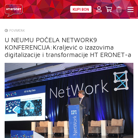
KUPI BON
PRIVATNI
POSLOVNI
DIGITALNA RJEŠENJA
HT ERONET
POVRATAK
U NEUMU POČELA NETWORK9
O NAMA
KONFERENCIJA:Kraljević o izazovima
PRESS
digitalizacije i transformacije HT ERONET-a
NATJEČAJI
VELEPRODAJA
KONTAKTI
MOJ PROFIL
E-RAČUN