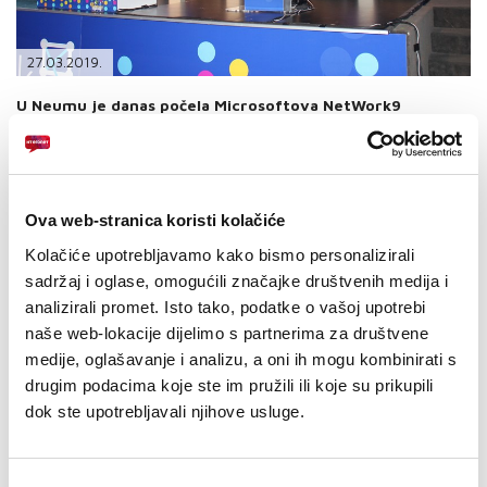
PODRŠKA
TELEFONSKI IMENIK
27.03.2019.
U Neumu je danas počela Microsoftova NetWork9
konferencija, jedan od najznačajnijih tehnološko-
poslovnih događaja ne samo u BiH, već i šire, a čiji je
potencijal prepoznao i HT ERONET koji je, i ove godine,
Telekomunikacijski sponzor.
Ova web-stranica koristi kolačiće
Predsjednik Uprave HT ERONET-a Vilim Primorac pozdravio je
Kolačiće upotrebljavamo kako bismo personalizirali
konferenciju naglasivši kako su ovakvi događaji idealna prigoda za
sadržaj i oglase, omogućili značajke društvenih medija i
nove susrete, razmjenu iskustava, stjecanje novih znanja,
uspostavu kontakata te povezivanje radi zajedničke buduće
analizirali promet. Isto tako, podatke o vašoj upotrebi
suradnje.
naše web-lokacije dijelimo s partnerima za društvene
„Raduje me što se HT ERONET, već godinama, pozicionirao kao
medije, oglašavanje i analizu, a oni ih mogu kombinirati s
telekomunikacijski sponzor jednog ovakvog značajnog događaja, a
drugim podacima koje ste im pružili ili koje su prikupili
teme o kojima će se govoriti na NetWork9 konferenciji, poput
dok ste upotrebljavali njihove usluge.
digitalizacije i transformacije kroz koje upravo prolazi naša
kompanija, uvijek su izazovne i zanimljive.“
O profiliranju HT ERONET-a u digitalnu kompaniju za digitalno doba
Odabir