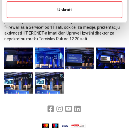
U tom smislu, bit će, bez sumnje, predvodnik u smislu agilnosti i
fleksibilnosti u prilagodbi očekivanjima korisnika.
Uskrati
Inače, konferencija se nastavlja sutra, a što se tiče HT ERONET-a,
planirano je konferencijsko predavanje Danke Banovića o temi
“Firewall as a Service” od 11 sati, dok će, za medije, prezentaciju
aktivnosti HT ERONET-a imati član Uprave i izvršni direktor za
nepokretnu mrežu Tomislav Ruk od 12.20 sati.