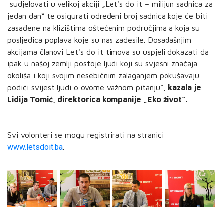
sudjelovati u velikoj akciji „Let's do it – milijun sadnica za
jedan dan“ te osigurati određeni broj sadnica koje će biti
zasađene na klizištima oštećenim područjima a koja su
posljedica poplava koje su nas zadesile. Dosadašnjim
akcijama članovi Let's do it timova su uspjeli dokazati da
ipak u našoj zemlji postoje ljudi koji su svjesni značaja
okoliša i koji svojim nesebičnim zalaganjem pokušavaju
podići svijest ljudi o ovome važnom pitanju“,
kazala je
Lidija Tomić, direktorica kompanije „Eko život“.
Svi volonteri se mogu registrirati na stranici
www.letsdoit.ba
.