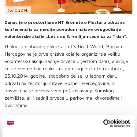
PODRŠKA
15.10.2014.
TELEFONSKI IMENIK
Danas je u prostorijama HT Eroneta u Mostaru održana
konferencija za medije povodom najave ovogodišnje
volonterske akcije „Let's do it -milijun sadnica za 1 dan“.
U okviru globalnog pokreta Let's Do It World, Bosna i
Hercegovina je prva država koja je organizirala veliku
volontersku akciju sadnje drveća u jednom danu, a akcija
će se ove godine realizirati po drugi put i to u subotu,
25.10.2014. godine. Istodobno će se u jednom danu
održati na teritoriju čitave Bosne i Hercegovine, a
posvećena je prvenstveno pošumljavanju šumskog
zemljišta, ali i sadnji drveća u parkovima, drvoredima i
dvorištima.
Ovogodišnji fokus volonterske akcije je usmjeren k sanaciji
katastrofalnih klizišta koja su uslijed poplava pogodila
mnoga mjesta u BiH.