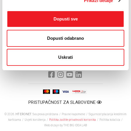
Prikaži detalje
Radno vrijeme novootvorenog prodajnog centra HT ERONET-a u
Grudama je – od ponedjeljka do petka, od 8 do 18 sati, a
Dopusti sve
subotom od 8 do 13.
Dopusti odabrano
Uskrati
PRISTUPAČNOST ZA SLABOVIDNE
© 2026.
HT ERONET
. Sva prava pridržana /
Pravne napomene
/
Sigurnost plaćanja kreditnim
karticama
/
Uvjeti korištenja
/
Politika zaštite privatnosti korisnika
/
Politika kolačića
/
Web dizajn
by THE BIG IDEA LAB