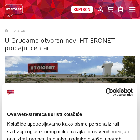
KUPI BON
PRIVATNI
POSLOVNI
DIGITALNA RJEŠENJA
HT ERONET
POVRATAK
U Grudama otvoren novi HT ERONET
O NAMA
prodajni centar
PRESS
NATJEČAJI
VELEPRODAJA
KONTAKTI
MOJ PROFIL
Ova web-stranica koristi kolačiće
Kolačiće upotrebljavamo kako bismo personalizirali
E-RAČUN
sadržaj i oglase, omogućili značajke društvenih medija i
analizirali promet. Isto tako, podatke o vašoj upotrebi