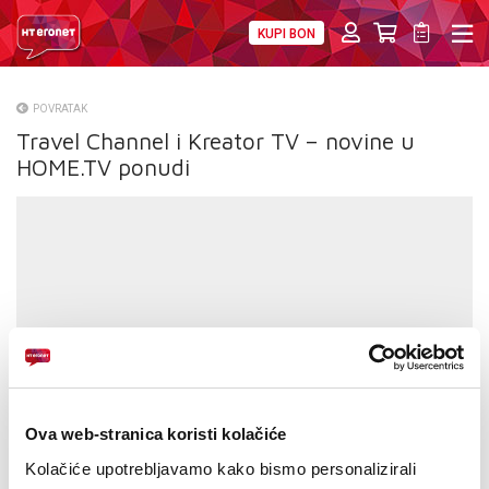
KUPI BON
PRIVATNI
POSLOVNI
DIGITALNA RJEŠENJA
HT ERONET
POVRATAK
Travel Channel i Kreator TV – novine u
O NAMA
HOME.TV ponudi
PRESS
NATJEČAJI
VELEPRODAJA
KONTAKTI
MOJ PROFIL
Ova web-stranica koristi kolačiće
E-RAČUN
Kolačiće upotrebljavamo kako bismo personalizirali