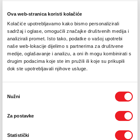
PODRŠKA
18.01.2018.
Ova web-stranica koristi kolačiće
TELEFONSKI IMENIK
Sarajevo/Mostar ‒ Bankarstvo u cjelini, pa tako i u Bosni i
Kolačiće upotrebljavamo kako bismo personalizirali
Hercegovini, prolazi kroz transformaciju koja je
sadržaj i oglase, omogućili značajke društvenih medija i
potaknuta napretkom tehnologije i potrebama tržišta za
analizirali promet. Isto tako, podatke o vašoj upotrebi
brzim i jednostavnim rješenjima. Ubrzani razvoj
naše web-lokacije dijelimo s partnerima za društvene
tehnologije dovodi do značajnih promjena navika i
medije, oglašavanje i analizu, a oni ih mogu kombinirati s
ponašanja klijenata.
drugim podacima koje ste im pružili ili koje su prikupili
Prateći standarde i razvoj tehnologije, bh. kompanije iz različitih
dok ste upotrebljavali njihove usluge.
područja, uvezuju se s ciljem olakšavanja svakodnevice svojim
klijentima. One koje ponude brže i sigurnije usluge, preuzet će
primat na tržištu.
Odabir
Nužni
HT ERONET je prepoznao upravo jednu od njih ‒ ClickPay,
pristanka
suvremenu uslugu Sberbanke BH. ClickPay klijentu omogućuje,
putem mobilnog uređaja, u bilo koje doba dana, plaćati komunalne
račune potpuno sigurno i bezbrižno.
Za postavke
„HT ERONET je u posljednje dvije godine uložio iznimne napore u
procesu digitalne transformacije kompanije. Ovi napori generirali
Statistički
su niz digitaliziranih usluga za naše krajnje korisnike, a usluga