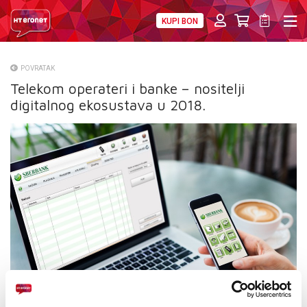
KUPI BON
PRIVATNI
POSLOVNI
DIGITALNA RJEŠENJA
HT ERONET
POVRATAK
Telekom operateri i banke – nositelji
O NAMA
digitalnog ekosustava u 2018.
PRESS
NATJEČAJI
VELEPRODAJA
KONTAKTI
MOJ PROFIL
E-RAČUN