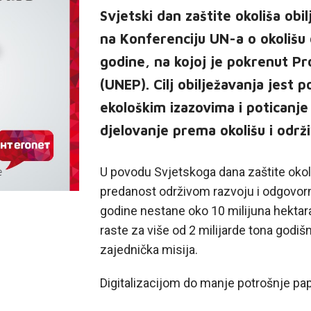
Svjetski dan zaštite okoliša obil
na Konferenciju UN-a o okolišu
godine, na kojoj je pokrenut Pr
(UNEP). Cilj obilježavanja jest p
ekološkim izazovima i poticanj
djelovanje prema okolišu i održ
U povodu Svjetskoga dana zaštite okol
predanost održivom razvoju i odgovor
godine nestane oko 10 milijuna hektar
raste za više od 2 milijarde tona godi
zajednička misija.
Digitalizacijom do manje potrošnje pap