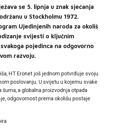
ježava se 5. lipnja u znak sjećanja
 održanu u Stockholmu 1972.
ogram Ujedinjenih naroda za okoliš
odizanje svijesti o ključnim
e svakoga pojedinca na odgovorno
ivom razvoju.
iša, HT Eronet još jednom potvrđuje svoju
nom poslovanju. U svijetu u kojemu svake
a šuma, a globalna proizvodnja otpada
šnje, odgovornost prema okolišu postaje
ira