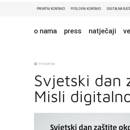
PRIVATNI KORISNICI
POSLOVNI KORISNICI
DIGITALNA RJE
PRIVATNI
POSLOVNI
DIGITALNA RJEŠENJA
HT ERONET
o nama
press
natječaji
ve
O NAMA
PRESS
NATJEČAJI
POVRATAK
Svjetski dan 
VELEPRODAJA
Misli digitaln
KONTAKTI
MOJ PROFIL
E-RAČUN