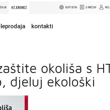
ŠENJA
HT ERONET
KUPI BON
E-RAČUN
MOJ
leprodaja
kontakti
zaštite okoliša s 
o, djeluj ekološki