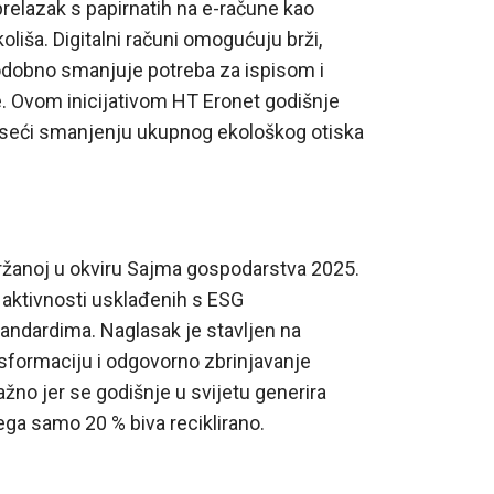
prelazak s papirnatih na e-račune kao
oliša. Digitalni računi omogućuju brži,
istodobno smanjuje potreba za ispisom i
. Ovom inicijativom HT Eronet godišnje
noseći smanjenju ukupnog ekološkog otiska
ržanoj u okviru Sajma gospodarstva 2025.
 aktivnosti usklađenih s ESG
tandardima. Naglasak je stavljen na
nsformaciju i odgovorno zbrinjavanje
žno jer se godišnje u svijetu generira
ega samo 20 % biva reciklirano.