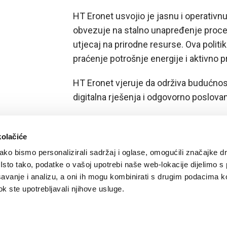
HT Eronet usvojio je jasnu i operativnu
obvezuje na stalno unapređenje proces
utjecaj na prirodne resurse. Ova politi
praćenje potrošnje energije i aktivno p
HT Eronet vjeruje da održiva budućnost
digitalna rješenja i odgovorno poslovanj
kolačiće
ko bismo personalizirali sadržaj i oglase, omogućili značajke d
. Isto tako, podatke o vašoj upotrebi naše web-lokacije dijelimo s
avanje i analizu, a oni ih mogu kombinirati s drugim podacima k
 dok ste upotrebljavali njihove usluge.