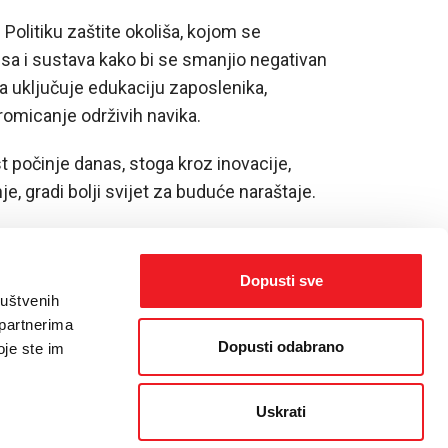
 Politiku zaštite okoliša, kojom se
a i sustava kako bi se smanjio negativan
ka uključuje edukaciju zaposlenika,
romicanje održivih navika.
 počinje danas, stoga kroz inovacije,
e, gradi bolji svijet za buduće naraštaje.
Dopusti sve
ruštvenih
 partnerima
Dopusti odabrano
oje ste im
Uskrati