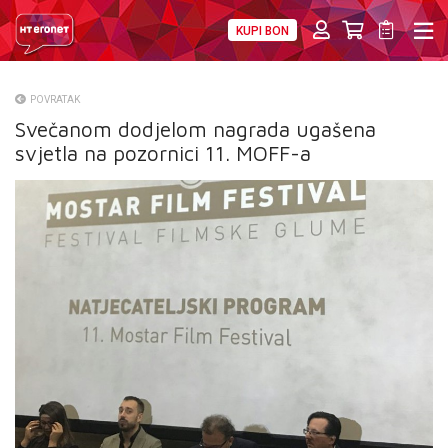
KUPI BON
PRIVATNI
POSLOVNI
DIGITALNA RJEŠENJA
HT ERONET
POVRATAK
Svečanom dodjelom nagrada ugašena
O NAMA
svjetla na pozornici 11. MOFF-a
PRESS
NATJEČAJI
VELEPRODAJA
KONTAKTI
MOJ PROFIL
E-RAČUN