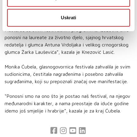
svakom pogledu postao međunarodni.
“Ove godine smo narasli u svakom pogledu i mislim da smo
Uskrati
u Mostar donijeli dašak filmske umjetnosti te oduševili
Mostarce sa svim festivalskim programima. Izuzetno smo
ponosni na laureate za životno djelo, sjajnog hrvatskog
redatelja i glumca Antuna Vrdoljaka i velikog crnogorskog
glumca Žarka Lauševića”, kazala je Knezović Lasić.
Monika Ćubela, glasnogovornica festivala zahvalila je svim
sudionicima, čestitala nagrađenima i posebno zahvalila
sugrađanima, koji su prepoznali značaj ove manifestacije.
“Ponosni smo na ono što je postao naš festival, na njegov
međunarodni karakter, a nama preostaje da iduće godine
idemo još smjelije i hrabrije”, kazala je za kraj Ćubela.