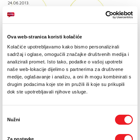
PODRŠKA
24.06.2013.
U subotu, 29. lipnja 2013. godine, u Neumu počinje Osmi
TELEFONSKI IMENIK
međunarodni festival animiranog filma ''NAFF 2013.'', a HT
Eronet je i ove godine glavni sponzor ove filmske
manifestacije.
Ova web-stranica koristi kolačiće
Kolačiće upotrebljavamo kako bismo personalizirali
Tijekom osam godina postojanja, na festivalu su
sadržaj i oglase, omogućili značajke društvenih medija i
prikazivani filmovi iz čak 76 zemalja, uz sudjelovanje
analizirali promet. Isto tako, podatke o vašoj upotrebi
velikog broja autora iz cijelog svijeta. Među njima bili su i
naše web-lokacije dijelimo s partnerima za društvene
oni koji su svojim filmovima obilježili ovu vrstu umjetnosti
medije, oglašavanje i analizu, a oni ih mogu kombinirati s
u svijetu i dobili najprestižnije nagrade, kakva je i Oscar,
drugim podacima koje ste im pružili ili koje su prikupili
pa je oskarovac Bill Plymton također je boravio na NAFF-
dok ste upotrebljavali njihove usluge.
i predsjedavao filmskim žirijem.
I autor najgledanije aninmirane serije u povijesti, ''The
Odabir
Simpsons'', Mike Reisse, također je prošle godine boravio
Nužni
pristanka
na ovom prestižnom festivalu, kao i crtač ''Gospodara
prstenova'' i drugih holivudskih animiranih uspješnica Mike
Murphy, a godinama festival pohode i autori
Za postavke