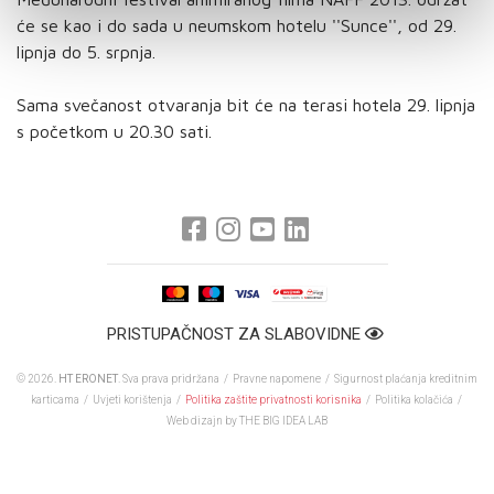
će se kao i do sada u neumskom hotelu ''Sunce'', od 29.
lipnja do 5. srpnja.
Sama svečanost otvaranja bit će na terasi hotela 29. lipnja
s početkom u 20.30 sati.
PRISTUPAČNOST ZA SLABOVIDNE
© 2026.
HT ERONET
. Sva prava pridržana /
Pravne napomene
/
Sigurnost plaćanja kreditnim
karticama
/
Uvjeti korištenja
/
Politika zaštite privatnosti korisnika
/
Politika kolačića
/
Web dizajn
by THE BIG IDEA LAB