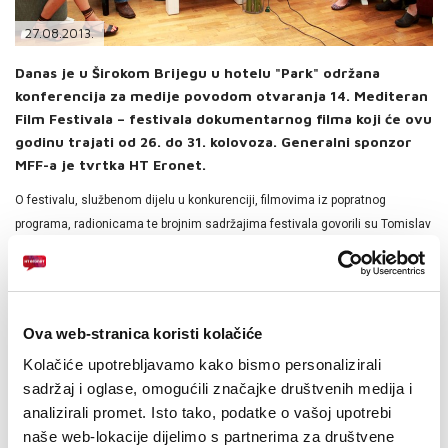
PODRŠKA
27.08.2013.
TELEFONSKI IMENIK
Danas je u Širokom Brijegu u hotelu "Park" održana
konferencija za medije povodom otvaranja 14. Mediteran
Film Festivala – festivala dokumentarnog filma koji će ovu
godinu trajati od 26. do 31. kolovoza. Generalni sponzor
MFF-a je tvrtka HT Eronet.
O festivalu, službenom dijelu u konkurenciji, filmovima iz popratnog
programa, radionicama te brojnim sadržajima festivala govorili su Tomislav
Topić, direktor festivala, Robert Bubalo, producent festivala, Vanja Gavran,
rukovoditelj Odjela za korporativne komunikacije HT Eroneta, novinar i
redatelj Zdenko Jurilj, Lucy Eagleson, redateljica i producentica iz San
Diega te voditeljica MFF radionice za amatere i Midge Costin, montažerka
Ova web-stranica koristi kolačiće
tona na Hollywodskim filmovima posljednjih 20 godina i voditeljica MFF
Kolačiće upotrebljavamo kako bismo personalizirali
radionice za profesionalce.
sadržaj i oglase, omogućili značajke društvenih medija i
analizirali promet. Isto tako, podatke o vašoj upotrebi
''Festival se u produkcijskom smislu previše ne razlikuje od
naše web-lokacije dijelimo s partnerima za društvene
prethodnih. Po filmovima, mogu reći da je ovo