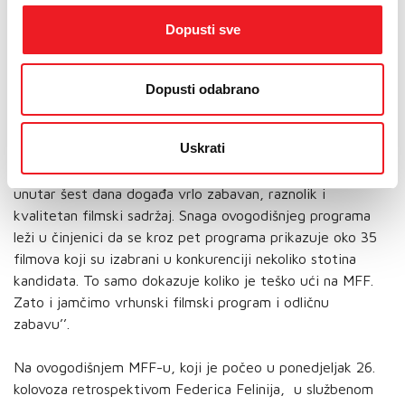
Eroneta.
Dopusti sve
Nazočnim predstavnicima medija također se obratio i
Robert Bubalo, producent festivala, ‘’Ovogodišnji MFF
Dopusti odabrano
započeli smo s najvećim filmskim majstorom na
Mediteranu Federicom Fellinijem, a zavšit ćemo ga s
Uskrati
uspjelom ekranizacijom kazališne komedije "Kauboji". Ovo
nam odmah pokazuje kako smo i ove godine šaroliki i da se
unutar šest dana događa vrlo zabavan, raznolik i
kvalitetan filmski sadržaj. Snaga ovogodišnjeg programa
leži u činjenici da se kroz pet programa prikazuje oko 35
filmova koji su izabrani u konkurenciji nekoliko stotina
kandidata. To samo dokazuje koliko je teško ući na MFF.
Zato i jamčimo vrhunski filmski program i odličnu
zabavu’’.
Na ovogodišnjem MFF-u, koji je počeo u ponedjeljak 26.
kolovoza retrospektivom Federica Felinija, u službenom