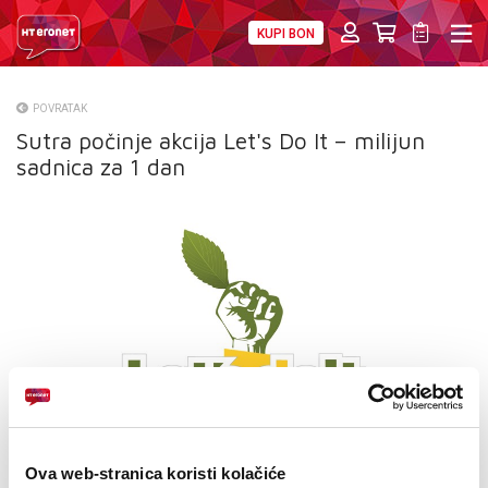
KUPI BON
PRIVATNI
POSLOVNI
DIGITALNA RJEŠENJA
HT ERONET
POVRATAK
Sutra počinje akcija Let's Do It – milijun
O NAMA
sadnica za 1 dan
PRESS
NATJEČAJI
VELEPRODAJA
KONTAKTI
MOJ PROFIL
E-RAČUN
Ova web-stranica koristi kolačiće