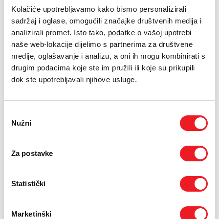
PODRŠKA
Kolačiće upotrebljavamo kako bismo personalizirali
23.10.2013.
sadržaj i oglase, omogućili značajke društvenih medija i
TELEFONSKI IMENIK
analizirali promet. Isto tako, podatke o vašoj upotrebi
U četvrtak, 24. listopada 2013. godine u 10 sati, počinje
naše web-lokacije dijelimo s partnerima za društvene
velika volonterska akcija „Let's Do It – milijun sadnica za 1
medije, oglašavanje i analizu, a oni ih mogu kombinirati s
dan“, uz generalno sponzorstvo HT Eroneta.
drugim podacima koje ste im pružili ili koje su prikupili
Ova akcija, koja se po prvi put organizira ove godine, prvenstveno je
dok ste upotrebljavali njihove usluge.
posvećena pošumljavanju odgovarajućih terena na području cijele Bosne i
Hercegovine.
Odabir
Akciju organizira Udruga građana „Ruke“ iz Sarajeva u
Nužni
pristanka
suradnji s Udrugom građana „Mozaik prijateljstva“ iz Banja
Luke.
Za postavke
Ideja za akciju „Let's Do It – milijun sadnica za 1 dan“
proizašla je iz činjenice da se u Bosni i Hercegovini ne
Statistički
vodi dovoljno računa o šumama koje su jedno od najvećih
bogatstava naše zemlje. Šume su svakodnevno izložene
Marketinški
nelegalnim sječama, otpadu i požarima koji sustavno