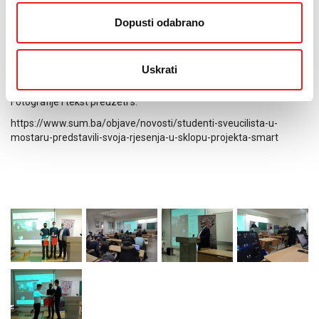
Dopusti odabrano
Centar za informacijske tehnologije SUMIT, Ericsson Nikola Tesla i
HT Eronet već sutra nastavljaju dalje s aktivnostima na projektu
kada je planirano otvaranje Smart Campusa.
Uskrati
Fotografije i tekst preuzeti s:
https://www.sum.ba/objave/novosti/studenti-sveucilista-u-
mostaru-predstavili-svoja-rjesenja-u-sklopu-projekta-smart