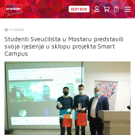
KUPI BON
PRIVATNI
POSLOVNI
DIGITALNA RJEŠENJA
HT ERONET
POVRATAK
Studenti Sveučilišta u Mostaru predstavili
O NAMA
svoja rješenja u sklopu projekta Smart
PRESS
Campus
NATJEČAJI
VELEPRODAJA
KONTAKTI
MOJ PROFIL
E-RAČUN