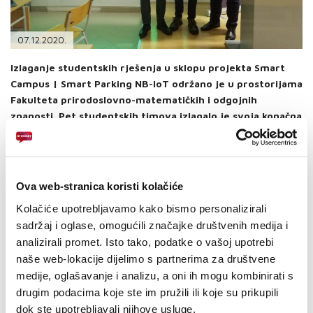
PODRŠKA
TELEFONSKI IMENIK
07.12.2020.
Izlaganje studentskih rješenja u sklopu projekta Smart
Campus | Smart Parking NB-IoT održano je u prostorijama
Fakulteta prirodoslovno-matematičkih i odgojnih
znanosti. Pet studentskih timova izlagalo je svoja konačna
rješenja, dok su stručni ocjenjivački žiri činili v. asistent
Daniel Vasić uime SUMIT-a, doc. dr. sc. Goran Kraljević,
uime HT Eroneta te Zoran Civadelić iz kompanije Ericsson
Nikola Tesla.
Ova web-stranica koristi kolačiće
Nagrada za najbolje rješenje otišla je u ruke studenata Fakulteta
Kolačiće upotrebljavamo kako bismo personalizirali
prirodoslovno-matematičkih i odgojnih znanosti Stanka Bebeka,
sadržaj i oglase, omogućili značajke društvenih medija i
Andreja Prskala i Igora Vukića. Tri vrijedna uređaja za pobjednički
analizirali promet. Isto tako, podatke o vašoj upotrebi
tim osigurao je HT Eronet, a nagrade je, uime člana Uprave i
izvršnog direktora za nepokretnu mrežu HT Eroneta Tomislava
naše web-lokacije dijelimo s partnerima za društvene
Ruka, uručio voditelj Grupe za razvoj ICT usluga Ivan Barbarić.
medije, oglašavanje i analizu, a oni ih mogu kombinirati s
drugim podacima koje ste im pružili ili koje su prikupili
Drugo mjesto osvojili su Božo Skoko, Robert Slišković i Branimir
Raguž, studenti Fakulteta strojarstva, računarstva i elektrotehnike,
dok ste upotrebljavali njihove usluge.