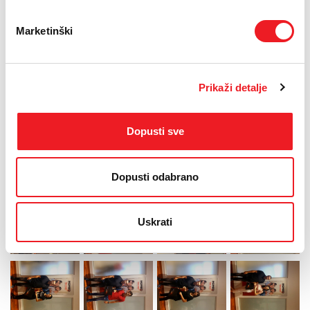
Pehar iz Odjela za marketing privatnim korisnicima.
Nagrađene su djelatnice HT ERONET-a – Irena Mioč, Antonija
Marketinški
Franjić, Ružica Grubešić, Ivanka Vukšić i Vesna Damjanović, te, što
je posebno zanimljivo i vrijedno pozornosti – petero studenata koji
su ostvarili zavidne rezultate: Marin Šimunović, Ivana Zovko,
Anamarija Kordić, Ivan Kvesić i Stanko Jarak.
Prikaži detalje
„Osobito nas raduje činjenica da su među najuspješnijim
prodavateljima, konkretno u ovom slučaju – HBO paketa u sklopu
usluge Home.TV, čak petero njih studenti koji su ove odlične
Dopusti sve
rezultate ostvarili teleprodajom. Nagrade koje je za njih osigurao
HBO zasigurno će biti poticaj i njima i ostalim studentima koji se
pridruže našem timu“ – kazala je Anita Stojčić iz Prodaje HT
Dopusti odabrano
ERONET-a.
Uskrati