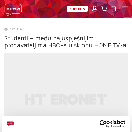
KUPI BON
PRIVATNI
POSLOVNI
DIGITALNA RJEŠENJA
HT ERONET
POVRATAK
Studenti – među najuspješnijim
O NAMA
prodavateljima HBO-a u sklopu HOME.TV-a
PRESS
NATJEČAJI
VELEPRODAJA
KONTAKTI
MOJ PROFIL
E-RAČUN