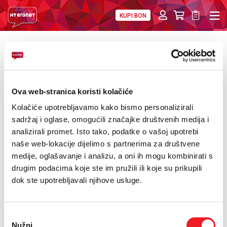
KUPI BON
PRIVATNI
POSLOVNI
DIGITALNA RJEŠENJA
HT ERONET
POVRATAK
Stipe Prlić imenovan za predsjednika
O NAMA
Uprave HT-a Mostar
PRESS
Ova web-stranica koristi kolačiće
Kolačiće upotrebljavamo kako bismo personalizirali
NATJEČAJI
sadržaj i oglase, omogućili značajke društvenih medija i
analizirali promet. Isto tako, podatke o vašoj upotrebi
VELEPRODAJA
naše web-lokacije dijelimo s partnerima za društvene
medije, oglašavanje i analizu, a oni ih mogu kombinirati s
KONTAKTI
drugim podacima koje ste im pružili ili koje su prikupili
dok ste upotrebljavali njihove usluge.
MOJ PROFIL
E-RAČUN
Odabir
Nužni