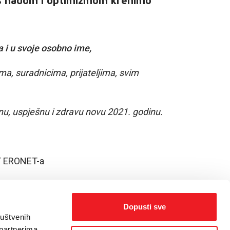
e s nadom i optimizmom krenimo
 i u svoje osobno ime,
a, suradnicima, prijateljima, svim
tnu, uspješnu i zdravu novu 2021. godinu.
HT ERONET-a
Dopusti sve
ruštvenih
 partnerima