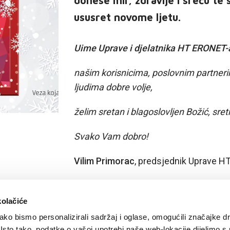
donese mir, zdravlje i sreću t
ususret novome ljetu.
Uime Uprave i djelatnika HT ERONET-a
našim korisnicima, poslovnim partnerim
ljudima dobre volje,
želim sretan i blagoslovljen Božić, sre
Svako Vam dobro!
Vilim Primorac
, predsjednik Uprave 
kolačiće
ko bismo personalizirali sadržaj i oglase, omogućili značajke d
. Isto tako, podatke o vašoj upotrebi naše web-lokacije dijelimo s