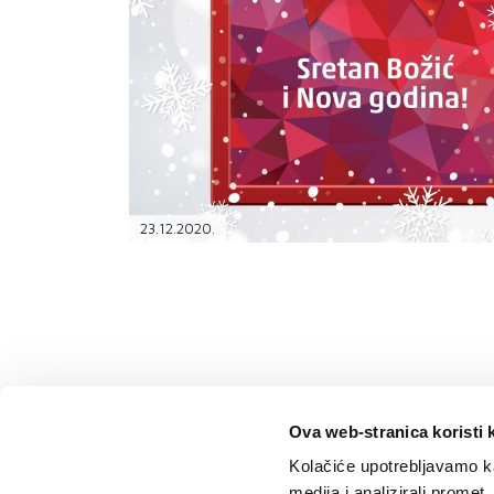
PODRŠKA
TELEFONSKI IMENIK
23.12.2020.
Ova web-stranica koristi 
Kolačiće upotrebljavamo ka
medija i analizirali promet