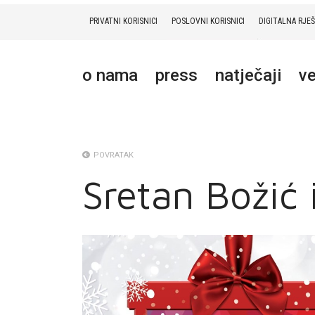
PRIVATNI KORISNICI
POSLOVNI KORISNICI
DIGITALNA RJE
PRIVATNI
POSLOVNI
DIGITALNA RJEŠENJA
HT ERONET
o nama
press
natječaji
ve
O NAMA
PRESS
NATJEČAJI
POVRATAK
Sretan Božić
VELEPRODAJA
KONTAKTI
MOJ PROFIL
E-RAČUN