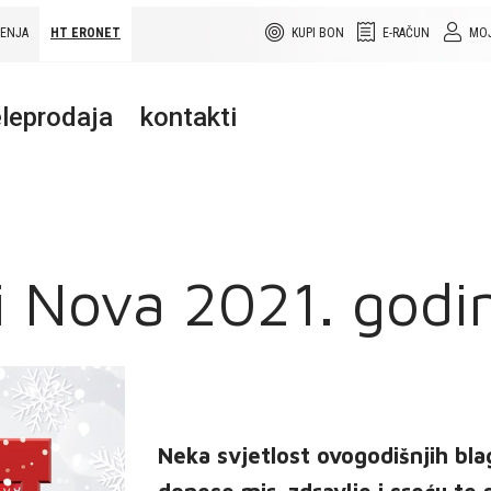
ŠENJA
HT ERONET
KUPI BON
E-RAČUN
MOJ
leprodaja
kontakti
 i Nova 2021. godi
Neka svjetlost ovogodišnjih bl