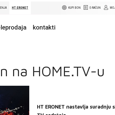
ŠENJA
HT ERONET
KUPI BON
E-RAČUN
MOJ
leprodaja
kontakti
en na HOME.TV-u
HT ERONET nastavlja suradnju s