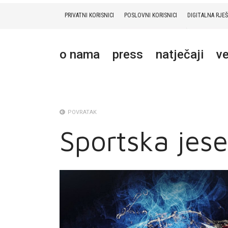
PRIVATNI KORISNICI
POSLOVNI KORISNICI
DIGITALNA RJE
PRIVATNI
POSLOVNI
DIGITALNA RJEŠENJA
HT ERONET
o nama
press
natječaji
ve
O NAMA
PRESS
NATJEČAJI
POVRATAK
Sportska jes
VELEPRODAJA
KONTAKTI
MOJ PROFIL
E-RAČUN