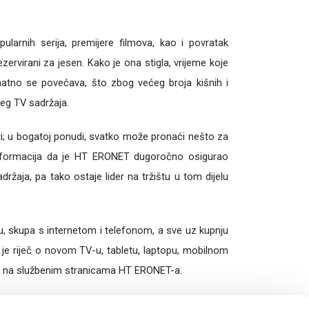
larnih serija, premijere filmova, kao i povratak
zervirani za jesen. Kako je ona stigla, vrijeme koje
atno se povećava, što zbog većeg broja kišnih i
jeg TV sadržaja.
i; u bogatoj ponudi, svatko može pronaći nešto za
 informacija da je HT ERONET dugoročno osigurao
ržaja, pa tako ostaje lider na tržištu u tom dijelu
u, skupa s internetom i telefonom, a sve uz kupnju
a je riječ o novom TV-u, tabletu, laptopu, mobilnom
udi na službenim stranicama HT ERONET-a.