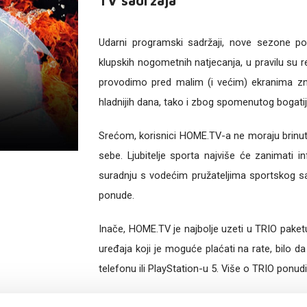
TV sadržaja
Udarni programski sadržaji, nove sezone popu
klupskih nogometnih natjecanja, u pravilu su re
provodimo pred malim (i većim) ekranima zn
hladnijih dana, tako i zbog spomenutog bogati
Srećom, korisnici HOME.TV-a ne moraju brinut
sebe. Ljubitelje sporta najviše će zanimati
suradnju s vodećim pružateljima sportskog sad
ponude.
Inače, HOME.TV je najbolje uzeti u TRIO paket
uređaja koji je moguće plaćati na rate, bilo d
telefonu ili PlayStation-u 5. Više o TRIO pon