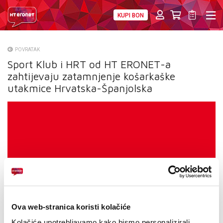
KUPI BON
PRIVATNI
POSLOVNI
DIGITALNA RJEŠENJA
HT ERONET
POVRATAK
Sport Klub i HRT od HT ERONET-a
O NAMA
zahtijevaju zatamnjenje košarkaške
PRESS
utakmice Hrvatska-Španjolska
NATJEČAJI
VELEPRODAJA
KONTAKTI
MOJ PROFIL
E-RAČUN
Ova web-stranica koristi kolačiće
Kolačiće upotrebljavamo kako bismo personalizirali