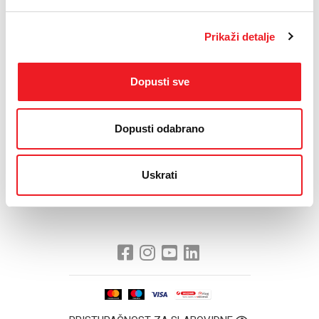
Nažalost, službeni odgovor još nismo zaprimili.
U međuvremenu, od HRT-a smo dobili zahtjev za zatamnjenjem
Prikaži detalje
sadržaja, koji nas je prinudio na ovakav potez, ucjenjujući nas
uskraćivanjem dozvole za reemitiranje HTV kanala unutar
HOME.TV ponude.
Dopusti sve
Ovim putem se ispričavamo svim našim korisnicima zbog situacije
na koju nismo u mogućnosti utjecati, a koja je, očito, još jedna
dobro osmišljena igra koja jamči potpuni monopol nad atraktivnim
Dopusti odabrano
sportskim sadržajima, ne ostavljajući nikakvu mogućnost
adekvatnog odgovora s druge strane.
Ovim putem pozivamo i nadležne državne institucije da konačno
Uskrati
donesu odluke koje će onemogućiti ovakav vid diskriminacije BiH
građana od strane United Media grupacije (Telemach i Sport Klub).