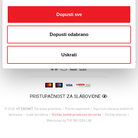
Slijedeća promocija je rezervirana za sutra u Sarajevu, također na
različitim lokacijama sveučilišta i srednjih škola.
Dopusti sve
I na prodajnim mjestima HT ERONET-a bit će podijeljena određena
Dopusti odabrano
količina promotivnih paketa koji će, u mjesecu darivanja, zasigurno
obradovati naše korisnike.
Uskrati
PRISTUPAČNOST ZA SLABOVIDNE
© 2026.
HT ERONET
. Sva prava pridržana /
Pravne napomene
/
Sigurnost plaćanja kreditnim
karticama
/
Uvjeti korištenja
/
Politika zaštite privatnosti korisnika
/
Politika kolačića
/
Web dizajn
by THE BIG IDEA LAB