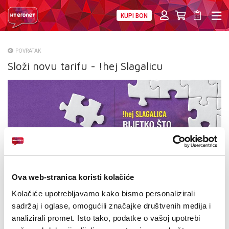
KUPI BON
PRIVATNI
POSLOVNI
DIGITALNA RJEŠENJA
HT ERONET
POVRATAK
Složi novu tarifu - !hej Slagalicu
O NAMA
PRESS
NATJEČAJI
VELEPRODAJA
KONTAKTI
Ova web-stranica koristi kolačiće
MOJ PROFIL
Kolačiće upotrebljavamo kako bismo personalizirali
sadržaj i oglase, omogućili značajke društvenih medija i
E-RAČUN
analizirali promet. Isto tako, podatke o vašoj upotrebi