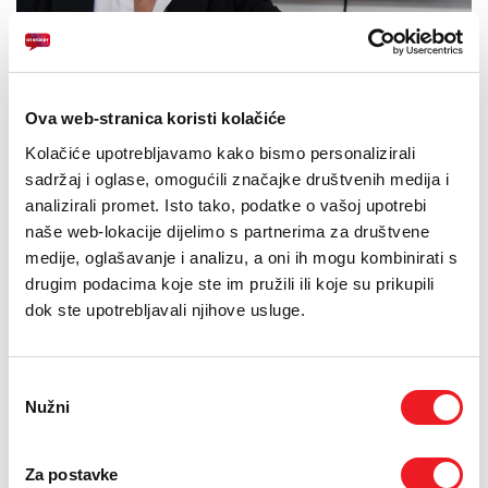
PODRŠKA
TELEFONSKI IMENIK
14.04.2018.
HOME.TV u svojoj ponudi, jedini u BiH, odnedavno ima i
Ova web-stranica koristi kolačiće
izvanredan kanal posvećen dokumentarcima – DOKU TV
Kolačiće upotrebljavamo kako bismo personalizirali
odabrao Đelo Hadžiselimović. Promocija ovog kanala čiji je
sadržaj i oglase, omogućili značajke društvenih medija i
vlasnik Discovery film & video održana je u sklopu
mostarskog Sajma gospodarstva, a gost na štandu HT
analizirali promet. Isto tako, podatke o vašoj upotrebi
ERONET-a bio je, nitko drugi do – Đelo Hadžiselimović
naše web-lokacije dijelimo s partnerima za društvene
medije, oglašavanje i analizu, a oni ih mogu kombinirati s
Rečenica koju su godinama izgovarali spikeri HRT-a ili titl na kraju
drugim podacima koje ste im pružili ili koje su prikupili
mnogobrojnih dokumenataraca –
odabrao Đelo Hadžiselimović
,
postala je svojevrsni brend, nadaleko i naširoko prepoznatljiv na
dok ste upotrebljavali njihove usluge.
ovim prostorima.
Stoga i ne čudi da je distributerska tvrtka
Discovery film&video,
Odabir
inače vlasnik i KINO TV kanala i utemeljitelj filmskog festivala u
Vukovaru, povukla odličan potez: nakon zaslužene mirovine na
Nužni
pristanka
HRT-u, doveli su Đelu Hadžiselimovića u svoj tim.
Inače,
DOKU TV odabrao Đelo Hadžiselimović,
prvi je kanal u
Za postavke
Hrvatskoj koji emitira isključivo dokumentarce, a HT ERONET je, s