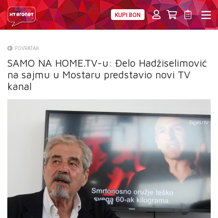
KUPI BON
PRIVATNI
POSLOVNI
DIGITALNA RJEŠENJA
HT ERONET
POVRATAK
SAMO NA HOME.TV-u: Đelo Hadžiselimović
O NAMA
na sajmu u Mostaru predstavio novi TV
PRESS
kanal
NATJEČAJI
VELEPRODAJA
KONTAKTI
MOJ PROFIL
E-RAČUN