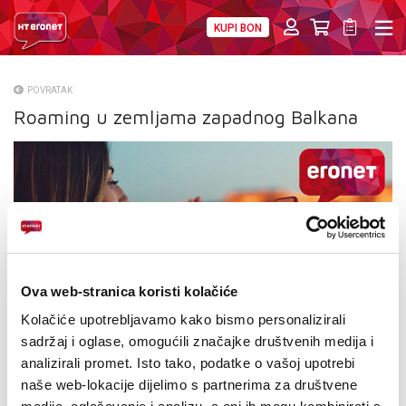
KUPI BON
PRIVATNI
POSLOVNI
DIGITALNA RJEŠENJA
HT ERONET
POVRATAK
Roaming u zemljama zapadnog Balkana
O NAMA
PRESS
NATJEČAJI
VELEPRODAJA
KONTAKTI
Ova web-stranica koristi kolačiće
Kolačiće upotrebljavamo kako bismo personalizirali
MOJ PROFIL
sadržaj i oglase, omogućili značajke društvenih medija i
analizirali promet. Isto tako, podatke o vašoj upotrebi
E-RAČUN
naše web-lokacije dijelimo s partnerima za društvene