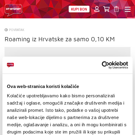
KUPI BON
PRIVATNI
POSLOVNI
DIGITALNA RJEŠENJA
HT ERONET
POVRATAK
Roaming iz Hrvatske za samo 0,10 KM
O NAMA
PRESS
NATJEČAJI
VELEPRODAJA
Ova web-stranica koristi kolačiće
KONTAKTI
Kolačiće upotrebljavamo kako bismo personalizirali
sadržaj i oglase, omogućili značajke društvenih medija i
MOJ PROFIL
analizirali promet. Isto tako, podatke o vašoj upotrebi
naše web-lokacije dijelimo s partnerima za društvene
E-RAČUN
medije, oglašavanje i analizu, a oni ih mogu kombinirati s
drugim podacima koje ste im pružili ili koje su prikupili