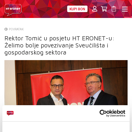
KUPI BON
PRIVATNI
POSLOVNI
DIGITALNA RJEŠENJA
HT ERONET
POVRATAK
Rektor Tomić u posjetu HT ERONET-u:
O NAMA
Želimo bolje povezivanje Sveučilišta i
PRESS
gospodarskog sektora
NATJEČAJI
VELEPRODAJA
KONTAKTI
MOJ PROFIL
E-RAČUN