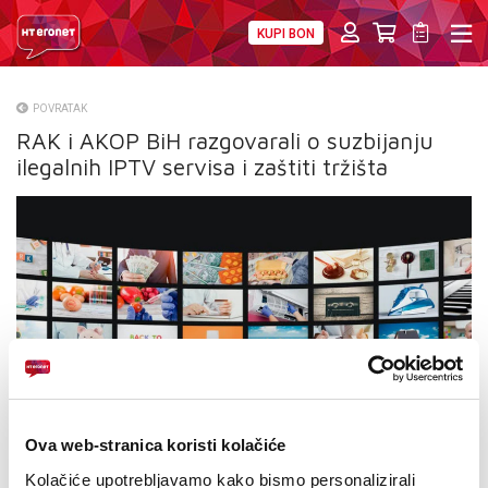
KUPI BON
PRIVATNI
POSLOVNI
DIGITALNA RJEŠENJA
HT ERONET
POVRATAK
RAK i AKOP BiH razgovarali o suzbijanju
O NAMA
ilegalnih IPTV servisa i zaštiti tržišta
PRESS
NATJEČAJI
VELEPRODAJA
KONTAKTI
MOJ PROFIL
E-RAČUN
Ova web-stranica koristi kolačiće
Kolačiće upotrebljavamo kako bismo personalizirali