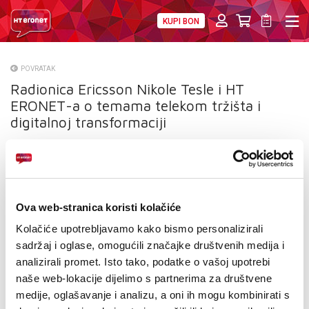
KUPI BON
PRIVATNI
POSLOVNI
DIGITALNA RJEŠENJA
HT ERONET
POVRATAK
Radionica Ericsson Nikole Tesle i HT
O NAMA
ERONET-a o temama telekom tržišta i
PRESS
digitalnoj transformaciji
NATJEČAJI
VELEPRODAJA
Ova web-stranica koristi kolačiće
KONTAKTI
Kolačiće upotrebljavamo kako bismo personalizirali
sadržaj i oglase, omogućili značajke društvenih medija i
MOJ PROFIL
analizirali promet. Isto tako, podatke o vašoj upotrebi
naše web-lokacije dijelimo s partnerima za društvene
E-RAČUN
medije, oglašavanje i analizu, a oni ih mogu kombinirati s