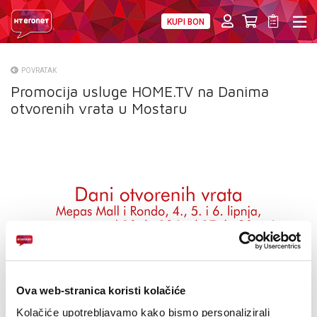
KUPI BON
PRIVATNI
POSLOVNI
DIGITALNA RJEŠENJA
HT ERONET
POVRATAK
Promocija usluge HOME.TV na Danima
O NAMA
otvorenih vrata u Mostaru
PRESS
NATJEČAJI
VELEPRODAJA
KONTAKTI
MOJ PROFIL
E-RAČUN
Ova web-stranica koristi kolačiće
Kolačiće upotrebljavamo kako bismo personalizirali