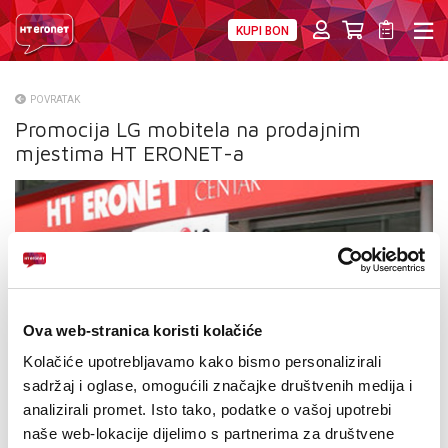
KUPI BON
PRIVATNI
POSLOVNI
DIGITALNA RJEŠENJA
HT ERONET
POVRATAK
Promocija LG mobitela na prodajnim
O NAMA
mjestima HT ERONET-a
PRESS
NATJEČAJI
VELEPRODAJA
KONTAKTI
Ova web-stranica koristi kolačiće
MOJ PROFIL
Kolačiće upotrebljavamo kako bismo personalizirali
sadržaj i oglase, omogućili značajke društvenih medija i
E-RAČUN
analizirali promet. Isto tako, podatke o vašoj upotrebi
naše web-lokacije dijelimo s partnerima za društvene