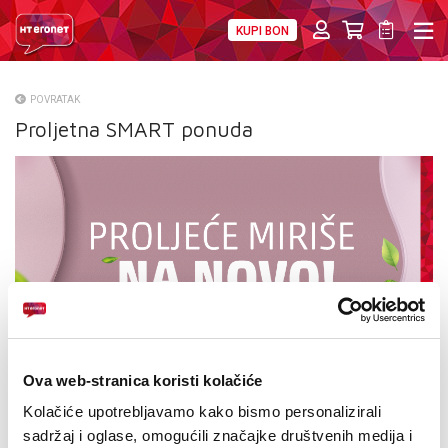
KUPI BON
PRIVATNI
POSLOVNI
DIGITALNA RJEŠENJA
HT ERONET
POVRATAK
Proljetna SMART ponuda
O NAMA
PRESS
NATJEČAJI
VELEPRODAJA
KONTAKTI
MOJ PROFIL
Ova web-stranica koristi kolačiće
E-RAČUN
Kolačiće upotrebljavamo kako bismo personalizirali
sadržaj i oglase, omogućili značajke društvenih medija i