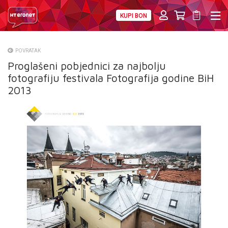
KUPI BON
PRIVATNI
POSLOVNI
DIGITALNA RJEŠENJA
HT ERONET
POVRATAK
Proglašeni pobjednici za najbolju
O NAMA
fotografiju festivala Fotografija godine BiH
PRESS
2013
NATJEČAJI
VELEPRODAJA
KONTAKTI
MOJ PROFIL
E-RAČUN