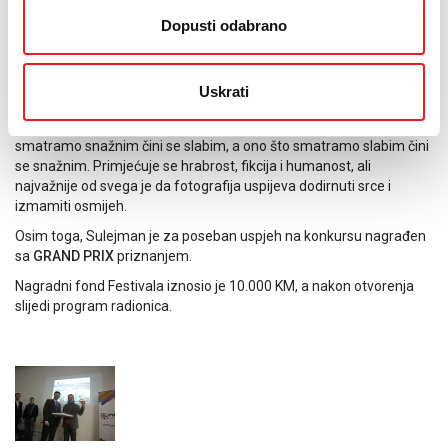
rada je jednostavno zadivljujuća.
Dopusti odabrano
PRESS kategorija od ove godine nosi ime velikog čovjeka i
fotografa
Danila Krstanovića
.
U kategoriji
PRESS
nagradu osvojio
SULEJMAN OMERBAŠIĆ
sa
Uskrati
fotografijom “JMBG protesti” za koju je predsjednica žirija napisala
sljedeće: snaga ove fotografije je u zamjeni uloga. Ono što
smatramo snažnim čini se slabim, a ono što smatramo slabim čini
se snažnim. Primjećuje se hrabrost, fikcija i humanost, ali
najvažnije od svega je da fotografija uspijeva dodirnuti srce i
izmamiti osmijeh.
Osim toga, Sulejman je za poseban uspjeh na konkursu nagrađen
sa
GRAND PRIX
priznanjem.
Nagradni fond Festivala iznosio je 10.000 KM, a nakon otvorenja
slijedi program radionica.