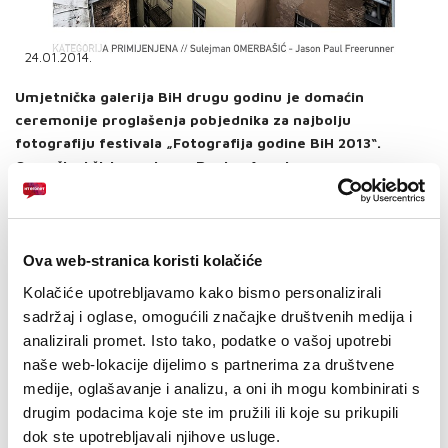
PODRŠKA
TELEFONSKI IMENIK
24.01.2014.
Umjetnička galerija BiH drugu godinu je domaćin
ceremonije proglašenja pobjednika za najbolju
fotografiju festivala „Fotografija godine BiH 2013“.
Osmočlani žiri u sastavu: Regina Azenberger
(predsjednica žirija – Austrija), Mario Romulić (Hrvatska),
Dražen Stojčić (Hrvatska), Mladen Pikulić (BiH/Holandija),
Amer Kapetanović(BiH), Jan Vermer (Holandija), Marko
Risović (Srbija) i Mario Periša (Hrvatska) odabrao je
Ova web-stranica koristi kolačiće
pobjednike.
Kolačiće upotrebljavamo kako bismo personalizirali
U kategoriji
PRIMIJENJENA fotografija by HT ERONET
za
sadržaj i oglase, omogućili značajke društvenih medija i
pobjedničku fotografiju odabran je rad
SULEJMANA OMERBAŠIĆA
analizirali promet. Isto tako, podatke o vašoj upotrebi
pod nazivom “Jason Paul Freerunner”.
naše web-lokacije dijelimo s partnerima za društvene
Mišljenje predsjednice žirija je da je na ovoj fotografiji prikazana
medije, oglašavanje i analizu, a oni ih mogu kombinirati s
upečatljiva scena uz mnogo fotografskog umijeća. Trenutak i
drugim podacima koje ste im pružili ili koje su prikupili
tehnika na fotografiji nas tjeraju na razmišljanje i postavljanje
dok ste upotrebljavali njihove usluge.
pitanja.