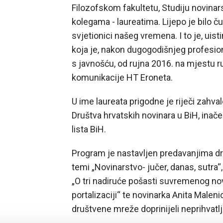
Filozofskom fakultetu, Studiju novinar
kolegama - laureatima. Lijepo je bilo čut
svjetionici našeg vremena. I to je, uisti
koja je, nakon dugogodišnjeg profesio
s javnošću, od rujna 2016. na mjestu r
komunikacije HT Eroneta.
U ime laureata prigodne je riječi zahva
Društva hrvatskih novinara u BiH, ina
lista BiH.
Program je nastavljen predavanjima dr.
temi „Novinarstvo- jučer, danas, sutra“,
„O tri nadiruće pošasti suvremenog novi
portalizaciji“ te novinarka Anita Maleni
društvene mreže doprinijeli neprihvatlj