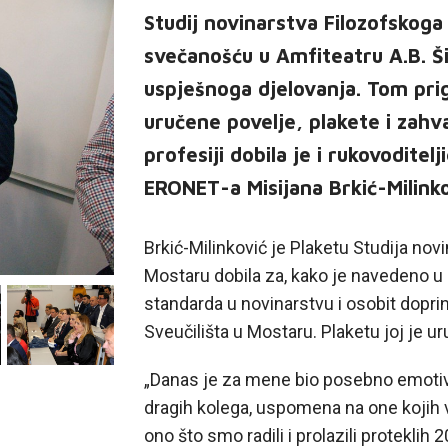
Studij novinarstva Filozofskoga
svečanošću u Amfiteatru A.B. Ši
uspješnoga djelovanja. Tom pri
uručene povelje, plakete i zahv
profesiji dobila je i rukovodite
ERONET-a Misijana Brkić-Milinko
Brkić-Milinković je Plaketu Studija nov
Mostaru dobila za, kako je navedeno u 
standarda u novinarstvu i osobit dopri
Sveučilišta u Mostaru. Plaketu joj je uru
„Danas je za mene bio posebno emotivan d
dragih kolega, uspomena na one kojih 
ono što smo radili i prolazili proteklih