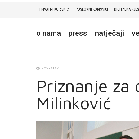
PRIVATNI KORISNICI
POSLOVNI KORISNICI
DIGITALNA RJE
PRIVATNI
POSLOVNI
DIGITALNA RJEŠENJA
HT ERONET
o nama
press
natječaji
ve
O NAMA
PRESS
NATJEČAJI
POVRATAK
Priznanje za 
VELEPRODAJA
Milinković
KONTAKTI
MOJ PROFIL
E-RAČUN