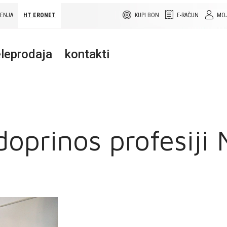
ŠENJA
HT ERONET
KUPI BON
E-RAČUN
MOJ
leprodaja
kontakti
doprinos profesiji 