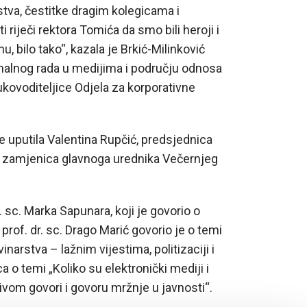
stva, čestitke dragim kolegicama i
i riječi rektora Tomića da smo bili heroji i
nu, bilo tako“, kazala je Brkić-Milinković
nalnog rada u medijima i području odnosa
ukovoditeljice Odjela za korporativne
le uputila Valentina Rupčić, predsjednica
če zamjenica glavnoga urednika Večernjeg
 sc. Marka Sapunara, koji je govorio o
 prof. dr. sc. Drago Marić govorio je o temi
narstva – lažnim vijestima, politizaciji i
ca o temi „Koliko su elektronički mediji i
ivom govori i govoru mržnje u javnosti“.