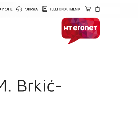
 PROFIL
PODRŠKA
TELEFONSKI IMENIK
M. Brkić-