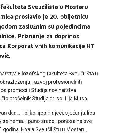
 fakulteta Sveučilišta u Mostaru
mića proslavio je 20. obljetnicu
godom zaslužnim su pojedincima
alnice. Priznanje za doprinos
ljica Korporativnih komunikacija HT
vić.
inarstva Filozofskog fakulteta Sveučilišta u
obrazloženju, razvoj profesionalnih
nos promociji Studija novinarstva
čio pročelnik Studija dr. sc. Ilija Musa.
an... Toliko lijepih riječi, sjećanja, lica
više nema. I puno sreće i ponosa na sve
 20 godina. Hvala Sveučilištu u Mostaru,