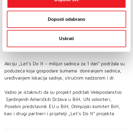
katastrofalne poplave koje su zadesile našu zemlju, akcija
„Let's Do It - milijun sadnica za 1 dan“ ove je godine bila
Dopusti odabrano
posebno usmjerena na sanaciju klizišta u najviše
pogođenim općinama, odnosno na prevenciju i ublažavanje
posljedica u sličnim događajima u budućnosti. Te se
Uskrati
posljedice mogu odnositi na klizišta, nanose ili eroziju tla,
a drveće pomaže kod svake od njih.“
Akciju „Let's Do It – milijun sadnica za 1 dan“ podržala su
poduzeća koja gospodare šumama doniranjem sadnica,
uređivanjem lokacija sadnje, stručnim nadzorom i dr.
Važno je istaknuti da su projekt podržali Veleposlanstvo
Sjedinjenih Američkih Država u BiH, UN volonteri,
Posebni predstavnik EU u BiH, Olimpijski komitet BiH,
kao i drugi partneri i prijatelji „Let's Do It“ projekta.