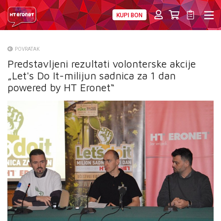
KUPI BON
PRIVATNI
POSLOVNI
DIGITALNA RJEŠENJA
HT ERONET
POVRATAK
Predstavljeni rezultati volonterske akcije
O NAMA
„Let's Do It-milijun sadnica za 1 dan
PRESS
powered by HT Eronet“
NATJEČAJI
VELEPRODAJA
KONTAKTI
MOJ PROFIL
E-RAČUN