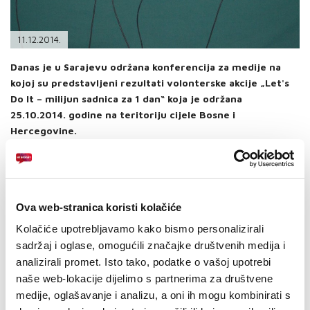
PODRŠKA
TELEFONSKI IMENIK
11.12.2014.
Danas je u Sarajevu održana konferencija za medije na
kojoj su predstavljeni rezultati volonterske akcije „Let's
Do It – milijun sadnica za 1 dan“ koja je održana
25.10.2014. godine na teritoriju cijele Bosne i
Hercegovine.
Generalni sponzor ove akcije ali i cijelog projekta „Let's
Do It“ je HT Eronet.
„Kao društveno odgovorna kompanija, drago nam je da
Ova web-stranica koristi kolačiće
smo projekt „Let's Do It“ prepoznali kao iznimno
Kolačiće upotrebljavamo kako bismo personalizirali
značajan na samom početku te ga namjeravamo i
sadržaj i oglase, omogućili značajke društvenih medija i
ubuduće podržavati. Ove će godine HT Eronet također
analizirali promet. Isto tako, podatke o vašoj upotrebi
sredstva namijenjena organizaciji prijema i slanju čestitki
naše web-lokacije dijelimo s partnerima za društvene
prenamijeniti u humanitarne svrhe i time još više pomoći
medije, oglašavanje i analizu, a oni ih mogu kombinirati s
široj društvenoj zajednici“, kazao je rukovoditelj Odjela za