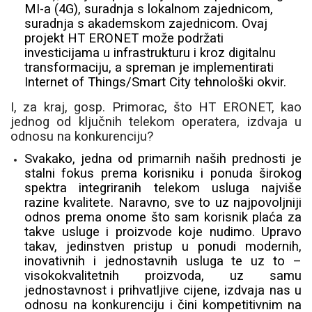
MI-a (4G), suradnja s lokalnom zajednicom,
suradnja s akademskom zajednicom. Ovaj
projekt HT ERONET može podržati
investicijama u infrastrukturu i kroz digitalnu
transformaciju, a spreman je implementirati
Internet of Things/Smart City tehnološki okvir.
I, za kraj, gosp. Primorac, što HT ERONET, kao
jednog od ključnih telekom operatera, izdvaja u
odnosu na konkurenciju?
Svakako, jedna od primarnih naših prednosti je
stalni fokus prema korisniku i ponuda širokog
spektra integriranih telekom usluga najviše
razine kvalitete. Naravno, sve to uz najpovoljniji
odnos prema onome što sam korisnik plaća za
takve usluge i proizvode koje nudimo. Upravo
takav, jedinstven pristup u ponudi modernih,
inovativnih i jednostavnih usluga te uz to –
visokokvalitetnih proizvoda, uz samu
jednostavnost i prihvatljive cijene, izdvaja nas u
odnosu na konkurenciju i čini kompetitivnim na