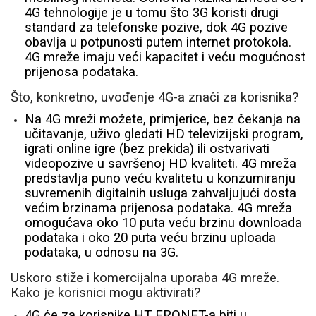
4G tehnologije je u tomu što 3G koristi drugi
standard za telefonske pozive, dok 4G pozive
obavlja u potpunosti putem internet protokola.
4G mreže imaju veći kapacitet i veću mogućnost
prijenosa podataka.
Što, konkretno, uvođenje 4G-a znači za korisnika?
Na 4G mreži možete, primjerice, bez čekanja na
učitavanje, uživo gledati HD televizijski program,
igrati online igre (bez prekida) ili ostvarivati
videopozive u savršenoj HD kvaliteti. 4G mreža
predstavlja puno veću kvalitetu u konzumiranju
suvremenih digitalnih usluga zahvaljujući dosta
većim brzinama prijenosa podataka.
4G mreža
omogućava oko 10 puta veću brzinu downloada
podataka i oko 20 puta veću brzinu uploada
podataka, u odnosu na 3G.
Uskoro stiže i komercijalna uporaba 4G mreže.
Kako je korisnici mogu aktivirati?
4G će za korisnike HT ERONET-a biti u