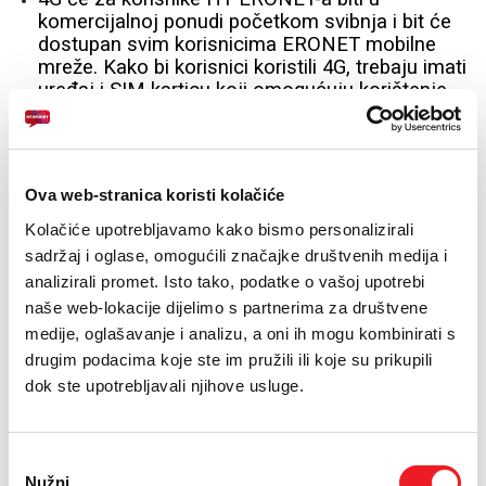
komercijalnoj ponudi početkom svibnja i bit će
dostupan svim korisnicima ERONET mobilne
mreže. Kako bi korisnici koristili 4G, trebaju imati
uređaj i SIM karticu koji omogućuju korištenje
4G signala.
Ima li dodatnih troškova kod korištenja 4G-a?
Korisnici nemaju dodatnih troškova pod uvjetom
Ova web-stranica koristi kolačiće
da koriste mobilni uređaj koji podržava 4G.
Kolačiće upotrebljavamo kako bismo personalizirali
Komercijalne usluge temeljene na novoj mreži,
korisnicima HT ERONET-a bit će dostupne
sadržaj i oglase, omogućili značajke društvenih medija i
početkom svibnja ove godine, kada ćemo
analizirali promet. Isto tako, podatke o vašoj upotrebi
predstaviti i nove tarife koje će u potpunosti
naše web-lokacije dijelimo s partnerima za društvene
pokazati funkcionalnosti 4G mreže, naravno, uz
medije, oglašavanje i analizu, a oni ih mogu kombinirati s
zamjenu postojećih SIM kartica za USIM
drugim podacima koje ste im pružili ili koje su prikupili
kartice.
dok ste upotrebljavali njihove usluge.
Kakav je plan pokrivanja BiH 4G mrežom i u kojem razdoblju se
očekuje pokrivenost cijele ili većine BiH 4G mrežom?
Plan pokrivanja i vremenska dinamika proizlazi
Odabir
Nužni
iz Dozvole, tj. Članka 21. – Obveze pokrivanja, i