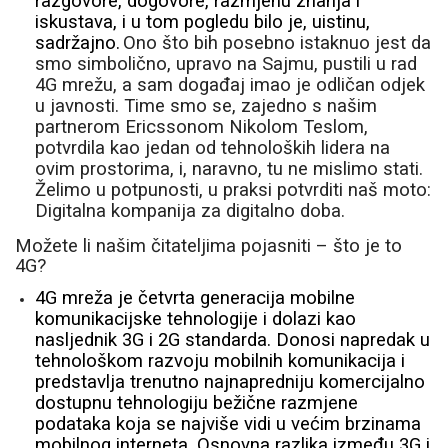
razgovore, dogovore, razmjenu znanja i
iskustava, i u tom pogledu bilo je, uistinu,
sadržajno.
Ono što bih posebno istaknuo jest da
smo simbolično, upravo na Sajmu, pustili u rad
4G mrežu, a sam događaj imao je odličan odjek
u javnosti. Time smo se, zajedno s našim
partnerom Ericssonom Nikolom Teslom,
potvrdila kao jedan od tehnoloških lidera na
ovim prostorima, i, naravno, tu ne mislimo stati.
Želimo u potpunosti, u praksi potvrditi naš moto:
Digitalna kompanija za digitalno doba.
Možete li našim čitateljima pojasniti – što je to
4G?
4G mreža je četvrta generacija mobilne
komunikacijske tehnologije i dolazi kao
nasljednik 3G i 2G standarda. Donosi napredak u
tehnološkom razvoju mobilnih komunikacija i
predstavlja trenutno najnapredniju komercijalno
dostupnu tehnologiju bežične razmjene
podataka koja se najviše vidi u većim brzinama
mobilnog interneta. Osnovna razlika između 3G i