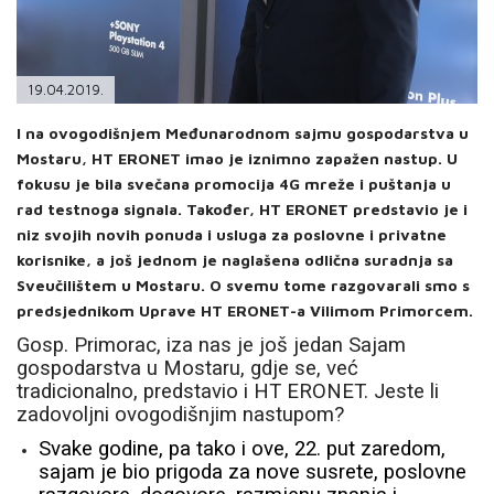
PODRŠKA
TELEFONSKI IMENIK
19.04.2019.
I na ovogodišnjem Međunarodnom sajmu gospodarstva u
Mostaru, HT ERONET imao je iznimno zapažen nastup. U
fokusu je bila svečana promocija 4G mreže i puštanja u
rad testnoga signala. Također, HT ERONET predstavio je i
niz svojih novih ponuda i usluga za poslovne i privatne
korisnike, a još jednom je naglašena odlična suradnja sa
Sveučilištem u Mostaru. O svemu tome razgovarali smo s
predsjednikom Uprave HT ERONET-a Vilimom Primorcem.
Gosp. Primorac, iza nas je još jedan Sajam
gospodarstva u Mostaru, gdje se, već
tradicionalno, predstavio i HT ERONET. Jeste li
zadovoljni ovogodišnjim nastupom?
Svake godine, pa tako i ove, 22. put zaredom,
sajam je bio prigoda za nove susrete, poslovne