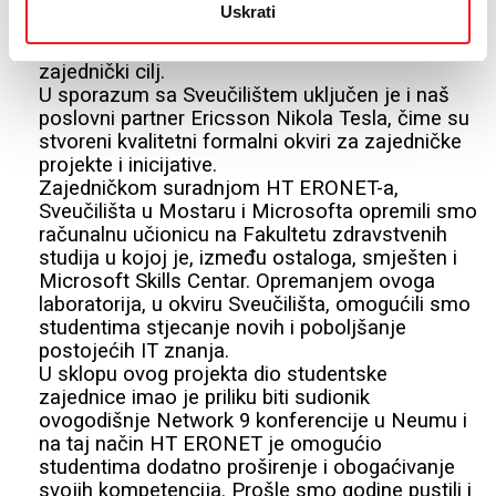
gospodarskom forumu o temi – „Digitalna
Uskrati
transformacija društva – uloga obrazovanja“.
Društvo izvrsnosti, znanja, kompetencija, naš je
zajednički cilj.
U sporazum sa Sveučilištem uključen je i naš
poslovni partner Ericsson Nikola Tesla, čime su
stvoreni kvalitetni formalni okviri za zajedničke
projekte i inicijative.
Zajedničkom suradnjom HT ERONET-a,
Sveučilišta u Mostaru i Microsofta opremili smo
računalnu učionicu na Fakultetu zdravstvenih
studija u kojoj je, između ostaloga, smješten i
Microsoft Skills Centar. Opremanjem ovoga
laboratorija, u okviru Sveučilišta, omogućili smo
studentima stjecanje novih i poboljšanje
postojećih IT znanja.
U sklopu ovog projekta dio studentske
zajednice imao je priliku biti sudionik
ovogodišnje Network 9 konferencije u Neumu i
na taj način HT ERONET je omogućio
studentima dodatno proširenje i obogaćivanje
svojih kompetencija. Prošle smo godine pustili i