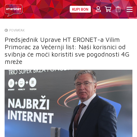
KUPI BON
PRIVATNI
POSLOVNI
DIGITALNA RJEŠENJA
HT ERONET
POVRATAK
Predsjednik Uprave HT ERONET-a Vilim
O NAMA
Primorac za Večernji list: Naši korisnici od
PRESS
svibnja će moći koristiti sve pogodnosti 4G
mreže
NATJEČAJI
VELEPRODAJA
KONTAKTI
MOJ PROFIL
E-RAČUN