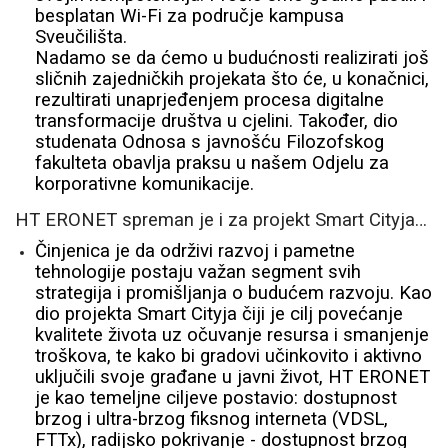
besplatan Wi-Fi za područje kampusa
Sveučilišta.
Nadamo se da ćemo u budućnosti realizirati još
sličnih zajedničkih projekata što će, u konačnici,
rezultirati unaprjeđenjem procesa digitalne
transformacije društva u cjelini. Također, dio
studenata Odnosa s javnošću Filozofskog
fakulteta obavlja praksu u našem Odjelu za
korporativne komunikacije.
HT ERONET spreman je i za projekt Smart Cityja…
Činjenica je da održivi razvoj i pametne
tehnologije postaju važan segment svih
strategija i promišljanja o budućem razvoju. Kao
dio projekta Smart Cityja čiji je cilj povećanje
kvalitete života uz očuvanje resursa i smanjenje
troškova, te kako bi gradovi učinkovito i aktivno
uključili svoje građane u javni život, HT ERONET
je kao temeljne ciljeve postavio: dostupnost
brzog i ultra-brzog fiksnog interneta (VDSL,
FTTx), radijsko pokrivanje - dostupnost brzog