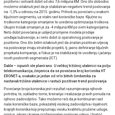
pozitivno i ostvarili dobit od oko 7,6 milijuna KM. Ono što slobodno
možemo istaknuti jest da je stabiliziran negativni trend poslovanja
na -1,3% u odnosu na 2015. godinu. Prihodi su povećani u svakom
ključnom segmentu, uz stalni rast korisničke baze. Ključne su
troškovne kategorije smanjene te uvedena optimizacija troškova.
Ukupni trošak smanjen je za -4 milijuna KM po svim kategorijama.
Neto dobit povećana je uslijed promjene modela prodaje
uređaja/subvencije, a i neto dobit iz operativnog poslovanja je
pozitivna. Ono što želim istaknuti jest da znatan pozitivan utjecaj
na poslovanje imaju strateški projekti, tj. jasno definiranje ključnih
projekata kompanije, a fokus je na stabilizaciji te uvođenju i jačanju
novih poslovnih segmenata (ICT).
Dakle – ispunili ste planirano. U velikoj tržišnoj utakmici na polju
telekomunikacija, činjenica da se povećava broj korisnika HT
ERONET-a, svakako je jedan od vrlo bitnih čimbenika za
nastavak tržišne utakmice i rastući pozitivan trend poslovanja.
Povećanje broja korisnika jest rezultat razumijevanja njihovih
potreba, te, sukladno tome, kreiranja i realizacije pravih ponuda na
njihovo zadovoljstvo. Tako možemo reći da je kontinuiran rast
naše korisničke baze, pokazatelj visokog zadovoljstva i lojalnosti
krajnjih korisnika koji prepoznaju visoku kvalitetu pružene usluge,
pristup, iskren i krajnje profesionalan poslovan odnos. Unatoč