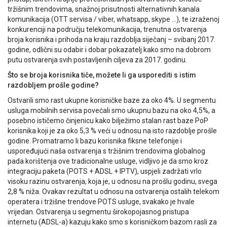
tržišnim trendovima, snažnoj prisutnosti alternativnih kanala
komunikacija (OTT servisa / viber, whatsapp, skype …), te izraženoj
konkurenciji na području telekomunikacija, trenutna ostvarenja
broja korisnika i prihoda na kraju razdoblja siječanj – svibanj 2017.
godine, odlični su odabir i dobar pokazatelj kako smo na dobrom
putu ostvarenja svih postavljenih ciljeva za 2017. godinu.
Što se broja korisnika tiče, možete li ga usporediti s istim
razdobljem prošle godine?
Ostvarili smo rast ukupne korisničke baze za oko 4%. U segmentu
usluga mobilnih servisa povećali smo ukupnu bazu na oko 4,5%, a
posebno ističemo činjenicu kako bilježimo stalan rast baze PoP
korisnika koji je za oko 5,3 % veći u odnosu na isto razdoblje prošle
godine. Promatramo li bazu korisnika fiksne telefonije i
uspoređujući naša ostvarenja s tržišnim trendovima globalnog
pada korištenja ove tradicionalne usluge, vidljivo je da smo kroz
integraciju paketa (POTS + ADSL + IPTV), uspjeli zadržati vrlo
visoku razinu ostvarenja, koja je, u odnosu na prošlu godinu, svega
2,8 % niža. Ovakav rezultat u odnosu na ostvarenja ostalih telekom
operatera i tržišne trendove POTS usluge, svakako je hvale
vrijedan. Ostvarenja u segmentu širokopojasnog pristupa
internetu (ADSL-a) kazuju kako smo s korisničkom bazom rasli za