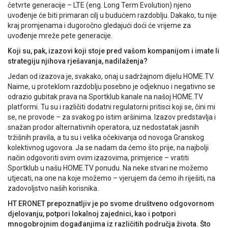
četvrte generacije – LTE (eng. Long Term Evolution) njeno
uvođenje će biti primaran cilj u budućem razdoblju. Dakako, tu nije
kraj promjenama i dugoročno gledajući doći će vrijeme za
uvođenje mreže pete generacije.
Koji su, pak, izazovi koji stoje pred vašom kompanijom i imate li
strategiju njihova rješavanja, nadilaženja?
Jedan od izazova je, svakako, onaj u sadržajnom dijelu HOME.TV.
Naime, u proteklom razdoblju posebno je odjeknuo i negativno se
odrazio gubitak prava na Sportklub kanale na našoj HOME.TV
platformi. Tu su i različiti dodatni regulatorni pritisci koji se, čini mi
se, ne provode – za svakog po istim aršinima. Izazov predstavlja i
snažan prodor alternativnih operatora, uz nedostatak jasnih
tržišnih pravila, a tu su i velika očekivanja od novoga Granskog
kolektivnog ugovora. Ja se nadam da ćemo što prije, na najbolji
način odgovoriti svim ovim izazovima, primjerice – vratiti
Sportklub u našu HOME.TV ponudu. Na neke stvari ne možemo
utjecati, na one na koje možemo – vjerujem da ćemo ih riješiti, na
zadovoljstvo naših korisnika.
HT ERONET prepoznatljiv je po svome društveno odgovornom
djelovanju, potpori lokalnoj zajednici, kao i potpori
mnogobrojnim događanjima iz različitih područja života. Što