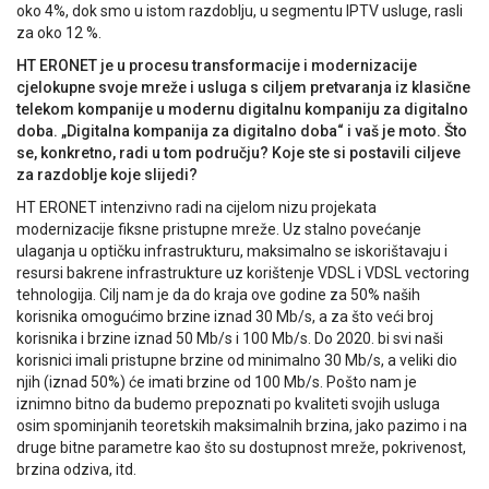
oko 4%, dok smo u istom razdoblju, u segmentu IPTV usluge, rasli
za oko 12 %.
HT ERONET je u procesu transformacije i modernizacije
cjelokupne svoje mreže i usluga s ciljem pretvaranja iz klasične
telekom kompanije u modernu digitalnu kompaniju za digitalno
doba. „Digitalna kompanija za digitalno doba“ i vaš je moto. Što
se, konkretno, radi u tom području? Koje ste si postavili ciljeve
za razdoblje koje slijedi?
HT ERONET intenzivno radi na cijelom nizu projekata
modernizacije fiksne pristupne mreže. Uz stalno povećanje
ulaganja u optičku infrastrukturu, maksimalno se iskorištavaju i
resursi bakrene infrastrukture uz korištenje VDSL i VDSL vectoring
tehnologija. Cilj nam je da do kraja ove godine za 50% naših
korisnika omogućimo brzine iznad 30 Mb/s, a za što veći broj
korisnika i brzine iznad 50 Mb/s i 100 Mb/s. Do 2020. bi svi naši
korisnici imali pristupne brzine od minimalno 30 Mb/s, a veliki dio
njih (iznad 50%) će imati brzine od 100 Mb/s. Pošto nam je
iznimno bitno da budemo prepoznati po kvaliteti svojih usluga
osim spominjanih teoretskih maksimalnih brzina, jako pazimo i na
druge bitne parametre kao što su dostupnost mreže, pokrivenost,
brzina odziva, itd.