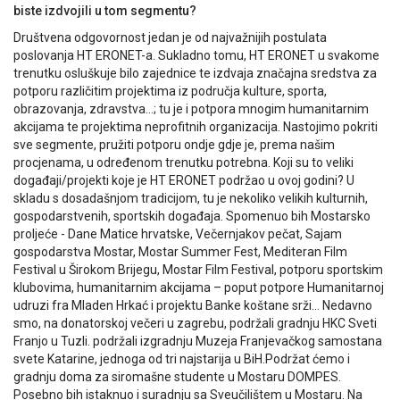
biste izdvojili u tom segmentu?
Društvena odgovornost jedan je od najvažnijih postulata
poslovanja HT ERONET-a. Sukladno tomu, HT ERONET u svakome
trenutku osluškuje bilo zajednice te izdvaja značajna sredstva za
potporu različitim projektima iz područja kulture, sporta,
obrazovanja, zdravstva…; tu je i potpora mnogim humanitarnim
akcijama te projektima neprofitnih organizacija. Nastojimo pokriti
sve segmente, pružiti potporu ondje gdje je, prema našim
procjenama, u određenom trenutku potrebna. Koji su to veliki
događaji/projekti koje je HT ERONET podržao u ovoj godini? U
skladu s dosadašnjom tradicijom, tu je nekoliko velikih kulturnih,
gospodarstvenih, sportskih događaja. Spomenuo bih Mostarsko
proljeće - Dane Matice hrvatske, Večernjakov pečat, Sajam
gospodarstva Mostar, Mostar Summer Fest, Mediteran Film
Festival u Širokom Brijegu, Mostar Film Festival, potporu sportskim
klubovima, humanitarnim akcijama – poput potpore Humanitarnoj
udruzi fra Mladen Hrkać i projektu Banke koštane srži… Nedavno
smo, na donatorskoj večeri u zagrebu, podržali gradnju HKC Sveti
Franjo u Tuzli. podržali izgradnju Muzeja Franjevačkog samostana
svete Katarine, jednoga od tri najstarija u BiH.Podržat ćemo i
gradnju doma za siromašne studente u Mostaru DOMPES.
Posebno bih istaknuo i suradnju sa Sveučilištem u Mostaru. Na