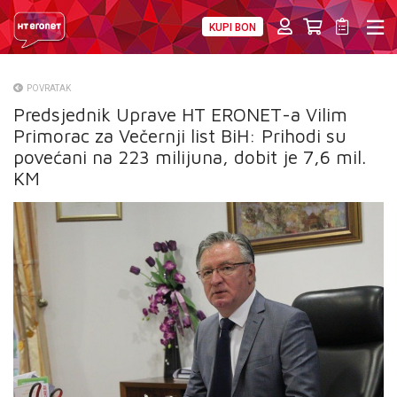
KUPI BON
PRIVATNI
POSLOVNI
DIGITALNA RJEŠENJA
HT ERONET
POVRATAK
Predsjednik Uprave HT ERONET-a Vilim
O NAMA
Primorac za Večernji list BiH: Prihodi su
PRESS
povećani na 223 milijuna, dobit je 7,6 mil.
KM
NATJEČAJI
VELEPRODAJA
KONTAKTI
MOJ PROFIL
E-RAČUN