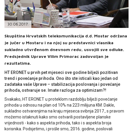
PODRŠKA
TELEFONSKI IMENIK
30.06.2017.
Skupština Hrvatskih telekomunikacija d.d. Mostar održana
je jučer u Mostaru i na njoj su predstavnici vlasnika
sukladno utvrđenom dnevnom redu, usvojili sve odluke.
Predsjednik Uprave Vilim Primorac zadovoljan je
rezultatima.
HT ERONET u prvih pet mjeseci ove godine bilježi pozitivan
trend i povećanje prihoda. Ono što ste isticali kao jedan od
zadataka vaše Uprave – stabilizacija poslovanja i povećanje
prihoda, ostvaruje se. Imate razloga za optimizam?!
Svakako, HT ERONET u proteklom razdoblju bilježi povećanje
prihoda u odnosu na plan od 10% na 223 milijuna KM. Dakle,
sukladno ostvarenjima na kraju mjeseca svibnja 2017., s pravom
možemo istaknuti kako smo ostvarili postavljene planske
vrijednosti - kako s aspekta prihoda, tako i s aspekta broja
korisnika. Podsjetimo, i prošle smo, 2016. godine, poslovali