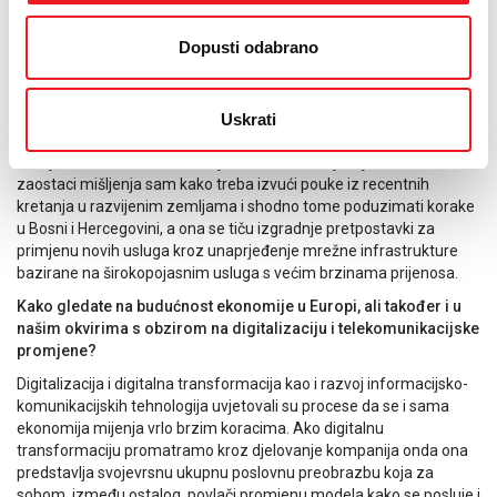
predvodnik u trendovima u telekomunikacijskom sektoru i siguran
sam da nam to uspijeva, što na koncu potvrđuje zadovoljstvo
Dopusti odabrano
naših korisnika, a i rad kako bi ponudili pametne usluge. Ipak,
apsorpcijske karakteristike našeg tržišta globalno aktualnim
uslugama imaju određena ograničenja koja su povezana sa
samim strukturnim karakteristikama inkorporiranim sa slabijim
Uskrati
materijalnim mogućnostima stanovništva i na koncu potrebnoj
većoj razini tehnoloških znanja. Premda se osjećaju određeni
zaostaci mišljenja sam kako treba izvući pouke iz recentnih
kretanja u razvijenim zemljama i shodno tome poduzimati korake
u Bosni i Hercegovini, a ona se tiču izgradnje pretpostavki za
primjenu novih usluga kroz unaprjeđenje mrežne infrastrukture
bazirane na širokopojasnim usluga s većim brzinama prijenosa.
Kako gledate na budućnost ekonomije u Europi, ali također i u
našim okvirima s obzirom na digitalizaciju i telekomunikacijske
promjene?
Digitalizacija i digitalna transformacija kao i razvoj informacijsko-
komunikacijskih tehnologija uvjetovali su procese da se i sama
ekonomija mijenja vrlo brzim koracima. Ako digitalnu
transformaciju promatramo kroz djelovanje kompanija onda ona
predstavlja svojevrsnu ukupnu poslovnu preobrazbu koja za
sobom, između ostalog, povlači promjenu modela kako se posluje i