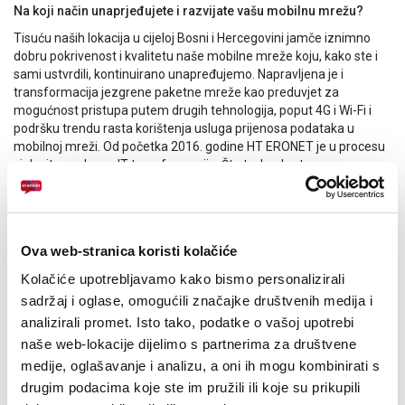
Na koji način unaprjeđujete i razvijate vašu mobilnu mrežu?
Tisuću naših lokacija u cijeloj Bosni i Hercegovini jamče iznimno
dobru pokrivenost i kvalitetu naše mobilne mreže koju, kako ste i
sami ustvrdili, kontinuirano unapređujemo. Napravljena je i
transformacija jezgrene paketne mreže kao preduvjet za
mogućnost pristupa putem drugih tehnologija, poput 4G i Wi-Fi i
podršku trendu rasta korištenja usluga prijenosa podataka u
mobilnoj mreži. Od početka 2016. godine HT ERONET je u procesu
cjelovite poslovne IT transformacije. Što to, konkretno, za
kompaniju i korisnike znači? Cjelovita poslovna IT transformacija
rezultirat će implementacijom novih naprednih IT sustava koji
podržavaju našu usmjerenost prema krajnjim korisnicima. Bit će
omogućena arhitektura i platforme za agilni razvoj i kreiranje
Ova web-stranica koristi kolačiće
novih proizvoda, usluga i modela naplate (potpuna konvergencija),
što će značajno smanjiti time-to-market novih usluga; Korisnici
Kolačiće upotrebljavamo kako bismo personalizirali
žele usluge prilagođene njihovim potrebama i željama, što otvara
sadržaj i oglase, omogućili značajke društvenih medija i
prostor HT ERONET-u kao predvodniku u smislu agilnosti i
analizirali promet. Isto tako, podatke o vašoj upotrebi
fleksibilnosti u prilagodbi očekivanjima korisnika. Cilj je našim
naše web-lokacije dijelimo s partnerima za društvene
korisnicima osigurati inovativne “digitalne” pakete usluga, ICT
Cloud usluge, OTT usluge, M2M usluge, IoT usluge, Big Data
medije, oglašavanje i analizu, a oni ih mogu kombinirati s
zasnovane usluge itd.
drugim podacima koje ste im pružili ili koje su prikupili