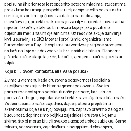
popisu naših prioriteta jest općenito potpora mladima, studentima,
projektima koji imaju perspektivu i cilj donijeti nešto novo u našu
sredinu, otvoriti mogućnosti za daljnja napredovanja,
usavršavanja, projektima koji imaju za cilj – napredak, nova radna
mjesta. Također, istaknuo bih i akciju koja je jako pozitivno
odjeknula među našim djelatnicima. Uz redovite akcije darivanja
krvi, u suradnji sa SKB Mostar i prof. Šimić, organizirali smo i
Euromelanoma Day – besplatne preventivne preglede promjena
na koži na koje se odazvao velik broj naših djelatnika. Planiramo
još neke slične akcije koje će, također, vjerujem, naići na pozitivan
odjek.
Koja bi, u ovom kontekstu, bila Vaša poruka?
Živimo u vremenu kada društvena odgovornost i socijalna
osjetljivost postaju vrlo bitan segment poslovanja. Svojim
primjerima nastojimo potaknuti naše partnere, kao i druga
poduzeća, druge gospodarske subjekte, razmišljati na sličan način.
Vodeći računa o našoj zajednici, dajući potporu projektima i
aktivnostima koje se u njoj odvijaju, mi, zapravo pravimo zalog za
budućnost, doprinosimo boljitku zajednice i društva u kojemu
živimo, što bi morao biti cilj svakoga gospodarskog subjekta. Samo
takvim, odgovornim, zajedničkim, sinergijskim djelovanjem,