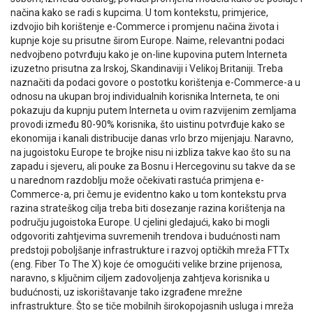
načina kako se radi s kupcima. U tom kontekstu, primjerice,
izdvojio bih korištenje e-Commerce i promjenu načina života i
kupnje koje su prisutne širom Europe. Naime, relevantni podaci
nedvojbeno potvrđuju kako je on-line kupovina putem Interneta
izuzetno prisutna za Irskoj, Skandinaviji i Velikoj Britaniji. Treba
naznačiti da podaci govore o postotku korištenja e-Commerce-a u
odnosu na ukupan broj individualnih korisnika Interneta, te oni
pokazuju da kupnju putem Interneta u ovim razvijenim zemljama
provodi između 80-90% korisnika, što uistinu potvrđuje kako se
ekonomija i kanali distribucije danas vrlo brzo mijenjaju. Naravno,
na jugoistoku Europe te brojke nisu ni izbliza takve kao što su na
zapadu i sjeveru, ali pouke za Bosnu i Hercegovinu su takve da se
u narednom razdoblju može očekivati rastuća primjena e-
Commerce-a, pri čemu je evidentno kako u tom kontekstu prva
razina strateškog cilja treba biti dosezanje razina korištenja na
području jugoistoka Europe. U cjelini gledajući, kako bi mogli
odgovoriti zahtjevima suvremenih trendova i budućnosti nam
predstoji poboljšanje infrastrukture i razvoj optičkih mreža FTTx
(eng. Fiber To The X) koje će omogućiti velike brzine prijenosa,
naravno, s ključnim ciljem zadovoljenja zahtjeva korisnika u
budućnosti, uz iskorištavanje tako izgrađene mrežne
infrastrukture. Što se tiče mobilnih širokopojasnih usluga i mreža