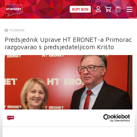
KUPI BON
PRIVATNI
POSLOVNI
DIGITALNA RJEŠENJA
HT ERONET
POVRATAK
Predsjednik Uprave HT ERONET-a Primorac
O NAMA
razgovarao s predsjedateljicom Krišto
PRESS
NATJEČAJI
VELEPRODAJA
KONTAKTI
MOJ PROFIL
E-RAČUN