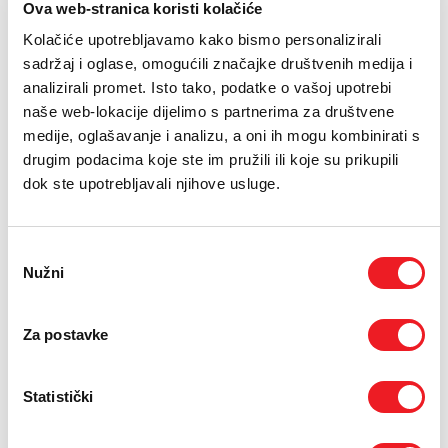
PODRŠKA
Ova web-stranica koristi kolačiće
16.02.2018.
Kolačiće upotrebljavamo kako bismo personalizirali
TELEFONSKI IMENIK
sadržaj i oglase, omogućili značajke društvenih medija i
Predsjedateljica Zastupničkog doma Parlamentarne
analizirali promet. Isto tako, podatke o vašoj upotrebi
skupštine BiH Borjana Krišto posjetila je HT ERONET, gdje
naše web-lokacije dijelimo s partnerima za društvene
je razgovarala s predsjednikom Uprave Vilimom
medije, oglašavanje i analizu, a oni ih mogu kombinirati s
Primorcem. Predsjednik Uprave HT ERONET-a Vilim
drugim podacima koje ste im pružili ili koje su prikupili
Primorac zahvalio je gđi Krišto na posjetu te ju izvijestio
dok ste upotrebljavali njihove usluge.
o trenutačnom stanju u tvrtki, rezultatima poslovanja za
2017. te planovima za ovu godinu.
Predsjednik Uprave HT ERONET-a Vilim Primorac zahvalio je gđi
Odabir
Krišto na posjetu te ju izvijestio o trenutačnom stanju u tvrtki,
Nužni
pristanka
rezultatima poslovanja za 2017. te planovima za ovu godinu.
„Ono što mogu sada naglasiti jest da je tvrtka nadvladala
probleme i negativnosti kojima je bila opterećena prije nekoliko
Za postavke
godina, u vrijeme kada ju je preuzimala sadašnja Uprava. HT
ERONET je danas tvrtka sa stabilnim prihodima i smanjenim
troškovima, a naš cilj je – daljnja stabilizacija, uvećanje vrijednosti
Statistički
tvrtke…
Radimo na poboljšanju i širenju mreže, povećanju broja korisnika,