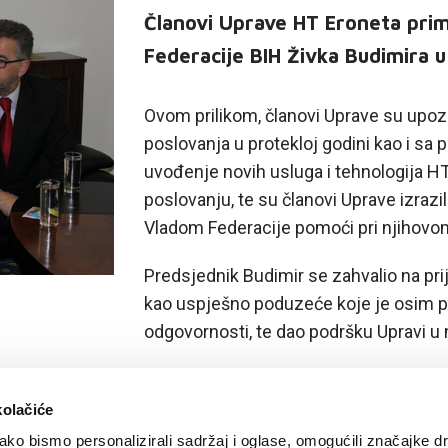
Članovi Uprave HT Eroneta prim
Federacije BIH Živka Budimira u
Ovom prilikom, članovi Uprave su upoz
poslovanja u protekloj godini kao i sa
uvođenje novih usluga i tehnologija HT
poslovanju, te su članovi Uprave izrazi
Vladom Federacije pomoći pri njihovom
Predsjednik Budimir se zahvalio na pr
kao uspješno poduzeće koje je osim po
odgovornosti, te dao podršku Upravi u
kolačiće
ko bismo personalizirali sadržaj i oglase, omogućili značajke d