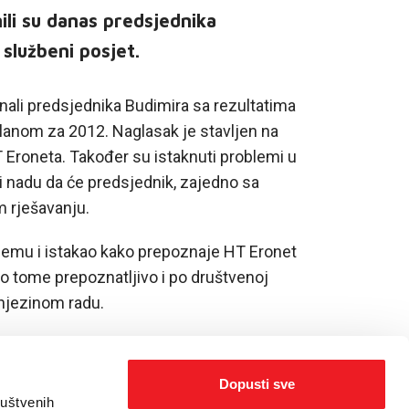
ili su danas predsjednika
 službeni posjet.
nali predsjednika Budimira sa rezultatima
 planom za 2012. Naglasak je stavljen na
 Eroneta. Također su istaknuti problemi u
li nadu da će predsjednik, zajedno sa
 rješavanju.
ijemu i istakao kako prepoznaje HT Eronet
 tome prepoznatljivo i po društvenoj
 njezinom radu.
Dopusti sve
ruštvenih