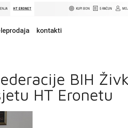
ŠENJA
HT ERONET
KUPI BON
E-RAČUN
MOJ
leprodaja
kontakti
ederacije BIH Živ
jetu HT Eronetu