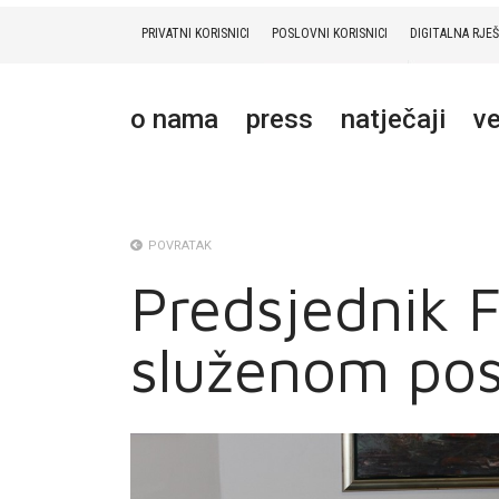
PRIVATNI KORISNICI
POSLOVNI KORISNICI
DIGITALNA RJE
PRIVATNI
POSLOVNI
DIGITALNA RJEŠENJA
HT ERONET
o nama
press
natječaji
ve
O NAMA
PRESS
NATJEČAJI
POVRATAK
Predsjednik F
VELEPRODAJA
služenom pos
KONTAKTI
MOJ PROFIL
E-RAČUN