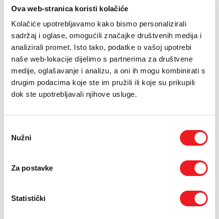
PODRŠKA
Ova web-stranica koristi kolačiće
Kolačiće upotrebljavamo kako bismo personalizirali
TELEFONSKI IMENIK
28.08.2014.
sadržaj i oglase, omogućili značajke društvenih medija i
Projekcijom dokumentarnih filmova domaćih autora,
analizirali promet. Isto tako, podatke o vašoj upotrebi
''Znatiželja'', Stjepana Skoke i ''Bolnica Inkognito'', Zdenka
naše web-lokacije dijelimo s partnerima za društvene
Jurilja, sinoć je u prepunoj dvorani kina Borak u Širokom
medije, oglašavanje i analizu, a oni ih mogu kombinirati s
Brijegu počeo 15. Mediteran Film Festival koji će trajati do
drugim podacima koje ste im pružili ili koje su prikupili
30. kolovoza.
dok ste upotrebljavali njihove usluge.
Čast samog proglašenja Festivala otvorenim pripala je
predsjedniku Vlade Zapadnohercegovačke županije, Zdenku
Ćosiću. Na ceremoniji otvaranja prisutnima se obratio Stipe Prlić,
Odabir
predsjednik Uprave HT Eroneta, generalnog sponzora festivala, te
Nužni
pristanka
Tomislav Topiće direktor i Robert Bubalo producent festivala.
Film koji je službeno otvorio 15. MFF jeste premijerno prikazani
Za postavke
glazbeni dokumentarac, 'Izgubljeno dugme', redatelja Marija
Vukadina, Renata Tonkovića i Roberta Bubala, posvećen kultnoj
rock skupini s ovih prostora – bendu Bijelo Dugme.
Statistički
Ove će se godine natjecati 22 dokumentarna filma, po 11
ostvarenja u selekciji kratkometražnog, odnosno dugometražnog