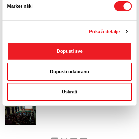
filma. O najboljima će odlučivati šesteročlani međunarodni žiri koji
Marketinški
će i odabrati pobjednika i uručiti mu Grand prix - MFF projektor u
kategoriji dugometražnog filma i MFF projektor u kategoriji
kratkometražnog filma, dok tradicionalno, dobitnika treće nagrade
određuju glasovi publike.
Prikaži detalje
Sveukupno na ovogodišnjem Mediteran Film Festivalu, u kinu
Borak u Širokom Brijegu, biti će prikazana 32 filma. Cijeli program
Dopusti sve
možete naći na službenoj stranici festivala www.mff.ba
Dopusti odabrano
Uskrati