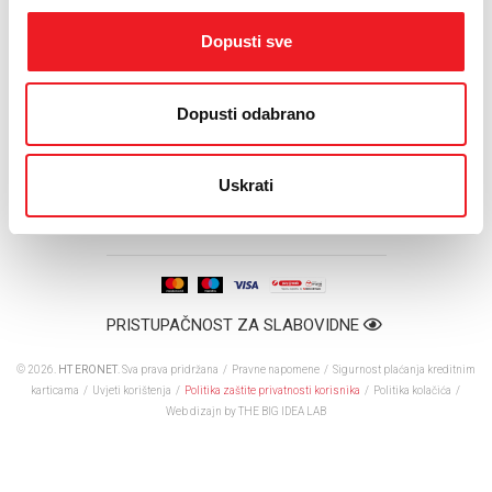
događanja, te svojim gledateljima nudi pregršt informacija
Dopusti sve
i zanimljivosti iz svijeta sporta.
Više informacija o uslugama koje pruža HOME.TV možete
Dopusti odabrano
naći na
www.hometv.ba
.
Uskrati
PRISTUPAČNOST ZA SLABOVIDNE
© 2026.
HT ERONET
. Sva prava pridržana /
Pravne napomene
/
Sigurnost plaćanja kreditnim
karticama
/
Uvjeti korištenja
/
Politika zaštite privatnosti korisnika
/
Politika kolačića
/
Web dizajn
by THE BIG IDEA LAB