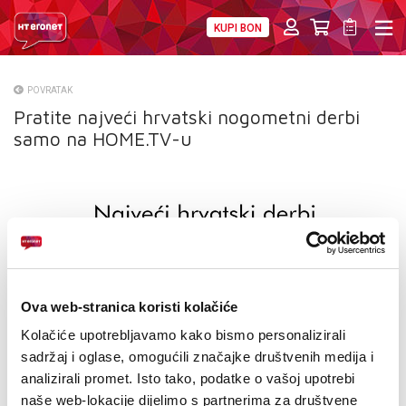
KUPI BON
PRIVATNI
POSLOVNI
DIGITALNA RJEŠENJA
HT ERONET
POVRATAK
Pratite najveći hrvatski nogometni derbi
O NAMA
samo na HOME.TV-u
PRESS
NATJEČAJI
VELEPRODAJA
KONTAKTI
Ova web-stranica koristi kolačiće
MOJ PROFIL
Kolačiće upotrebljavamo kako bismo personalizirali
sadržaj i oglase, omogućili značajke društvenih medija i
E-RAČUN
analizirali promet. Isto tako, podatke o vašoj upotrebi
naše web-lokacije dijelimo s partnerima za društvene