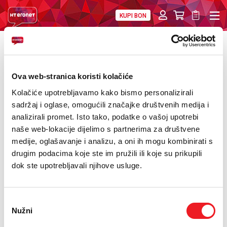
KUPI BON
PRIVATNI
POSLOVNI
DIGITALNA RJEŠENJA
HT ERONET
POVRATAK
Pozivom na humanitarni broj HT Eroneta
O NAMA
pomažete stanovništvu pogođenom
Ova web-stranica koristi kolačiće
PRESS
poplavama
Kolačiće upotrebljavamo kako bismo personalizirali
sadržaj i oglase, omogućili značajke društvenih medija i
NATJEČAJI
analizirali promet. Isto tako, podatke o vašoj upotrebi
naše web-lokacije dijelimo s partnerima za društvene
VELEPRODAJA
medije, oglašavanje i analizu, a oni ih mogu kombinirati s
drugim podacima koje ste im pružili ili koje su prikupili
KONTAKTI
dok ste upotrebljavali njihove usluge.
MOJ PROFIL
Odabir
E-RAČUN
Nužni
pristanka