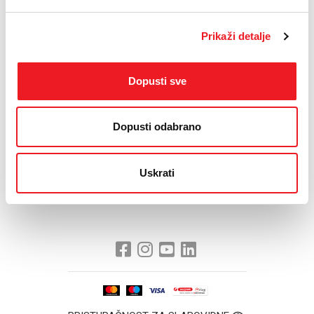
transakcije i informacije Društva za 2019. godinu
su u skladu, u svim
materijalnim aspektima, sa zakonima i drugim propisima
koji su
definirani kao kriteriji za danu reviziju.
Prikaži detalje
Vezano za reviziju usklađenosti, revizija je dala određene rezerve i
preporuke za proces zaključivanja ugovora za nabavku roba i usluga,
Dopusti sve
koje ćemo sasvim sigurno ispuniti i postupiti sukladno tim
preporukama.
Selektivno i paušalno interpretiranje revizorskog izvješća JP HT d.d.
Dopusti odabrano
Mostar, smatramo nedobronamjernim i, u najmanju ruku,
neprofesionalnim, jer se bez stvarnoga uporišta u činjenicama
pokušava stvoriti iskrivljena slika o poslovanju poduzeća JP HT d.d.
Uskrati
Mostar, koje je, u svim svojim segmentima, sukladno zakonskim
obvezama i propisima.