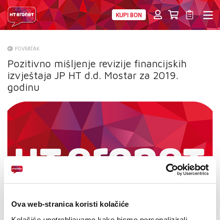
KUPI BON
PRIVATNI
POSLOVNI
DIGITALNA RJEŠENJA
HT ERONET
POVRATAK
Pozitivno mišljenje revizije financijskih
O NAMA
izvještaja JP HT d.d. Mostar za 2019.
PRESS
godinu
NATJEČAJI
VELEPRODAJA
KONTAKTI
MOJ PROFIL
E-RAČUN
Ova web-stranica koristi kolačiće
Kolačiće upotrebljavamo kako bismo personalizirali