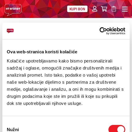
KUPI BON
PRIVATNI
POSLOVNI
DIGITALNA RJEŠENJA
HT ERONET
POVRATAK
Potpisan ugovor s kompanijom Ericsson
O NAMA
Nikola Tesla
PRESS
Ova web-stranica koristi kolačiće
Kolačiće upotrebljavamo kako bismo personalizirali
NATJEČAJI
sadržaj i oglase, omogućili značajke društvenih medija i
analizirali promet. Isto tako, podatke o vašoj upotrebi
VELEPRODAJA
naše web-lokacije dijelimo s partnerima za društvene
medije, oglašavanje i analizu, a oni ih mogu kombinirati s
KONTAKTI
drugim podacima koje ste im pružili ili koje su prikupili
dok ste upotrebljavali njihove usluge.
MOJ PROFIL
E-RAČUN
Odabir
Nužni
pristanka