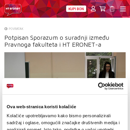
KUPI BON
PRIVATNI
POSLOVNI
DIGITALNA RJEŠENJA
HT ERONET
POVRATAK
Potpisan Sporazum o suradnji između
O NAMA
Pravnoga fakulteta i HT ERONET-a
PRESS
NATJEČAJI
VELEPRODAJA
KONTAKTI
MOJ PROFIL
Ova web-stranica koristi kolačiće
Kolačiće upotrebljavamo kako bismo personalizirali
E-RAČUN
sadržaj i oglase, omogućili značajke društvenih medija i
analizirali promet. Isto tako, podatke o vašoj upotrebi