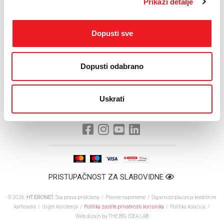
Prikaži detalje
istraživačko-znanstvenim projektima, osuvremenjivanju nastavnih
programa, definiranju tema seminarskih, završnih i diplomskih
radova, organizaciji i provođenju stručne prakse studenata te
Dopusti sve
stručnih posjeta HT ERONET-u.
Dopusti odabrano
Uskrati
PRISTUPAČNOST ZA SLABOVIDNE
© 2026.
HT ERONET
. Sva prava pridržana /
Pravne napomene
/
Sigurnost plaćanja kreditnim
karticama
/
Uvjeti korištenja
/
Politika zaštite privatnosti korisnika
/
Politika kolačića
/
Web dizajn
by THE BIG IDEA LAB