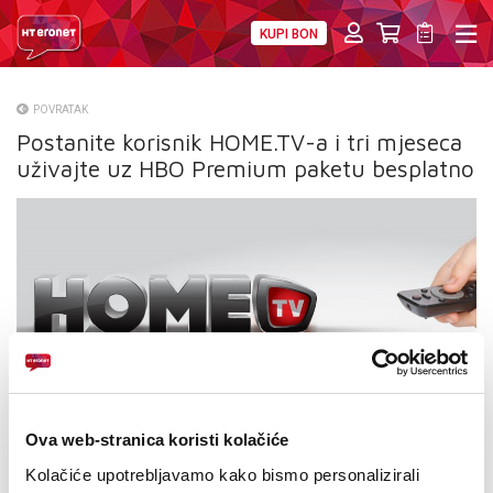
KUPI BON
PRIVATNI
POSLOVNI
DIGITALNA RJEŠENJA
HT ERONET
POVRATAK
Postanite korisnik HOME.TV-a i tri mjeseca
O NAMA
uživajte uz HBO Premium paketu besplatno
PRESS
NATJEČAJI
VELEPRODAJA
KONTAKTI
MOJ PROFIL
Ova web-stranica koristi kolačiće
E-RAČUN
Kolačiće upotrebljavamo kako bismo personalizirali