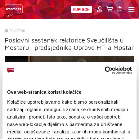
KUPI BON
PRIVATNI
POSLOVNI
DIGITALNA RJEŠENJA
HT ERONET
POVRATAK
Poslovni sastanak rektorice Sveučilišta u
O NAMA
Mostaru i predsjednika Uprave HT-a Mostar
PRESS
NATJEČAJI
VELEPRODAJA
Ova web-stranica koristi kolačiće
KONTAKTI
Kolačiće upotrebljavamo kako bismo personalizirali
sadržaj i oglase, omogućili značajke društvenih medija i
MOJ PROFIL
analizirali promet. Isto tako, podatke o vašoj upotrebi
naše web-lokacije dijelimo s partnerima za društvene
E-RAČUN
medije, oglašavanje i analizu, a oni ih mogu kombinirati s