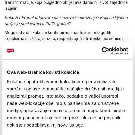
transformacije, koja očigledno obilježava današnji život zajednice
u cjelini.
Kako HT Eronet odgovora na izazove iz okruženja? Koja su ključna
obilježja poslovanja u 2022. godini?
Mogu ustvrditi kako se kontinuirano nastojimo prilagoditi
impulsima s tržišta, a uz to, respektirajući strateške odrednice i
strateške ciljeve poslovanja, odgovaramo potrebama korisnika u
konzumaciji suvremenih usluga i proizvoda HT Eroneta. Također,
agilnim odnosom prema korisnicima i potrebama tržišta, na
najbolji način ispunjavamo zacrtane ciljeve, kroz ponudu širokog
spektra komunikacijskih usluga i proizvoda, prilagođenih
Ova web-stranica koristi kolačiće
potrebama naših korisnika. Isto tako, usluge i proizvodi koje
nudimo tržištu predstavljaju najbolji omjer cijene i kvalitete, što nas
Kolačiće upotrebljavamo kako bismo personalizirali
već godinama izdvaja na tržištu, a također ukazuje na stalno
sadržaj i oglase, omogućili značajke društvenih medija i
potvrđivanje liderskih karakteristika HT Eroneta.
analizirali promet. Isto tako, podatke o vašoj upotrebi
HT Eronet u godini koja je iza nas bilježi rast baze korisnika te niz
naše web-lokacije dijelimo s partnerima za društvene
novina. Što biste posebno istaknuli?
medije, oglašavanje i analizu, a oni ih mogu kombinirati s
Tako je. U postpaid i prepaid segmentu bilježimo povećanje baze
drugim podacima koje ste im pružili ili koje su prikupili
korisnika, uz značajno povećanje prihoda u svim segmentima. U
dok ste upotrebljavali njihove usluge.
lipnju smo napravili redizajn SMART tarifnih modela. U fiksnoj, u
uslugama IP i IPTV, bilježimo nastavak trenda rasta korisnika i