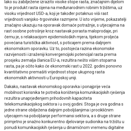
Iako su zabilježene izrazito visoke stope rasta, značajnim dijelom
to je produkt rasta cijena na međunarodnim robnim tržištima, uz
visoku vrijednost USD-a, koji je također potaknuo viši rast
vrijednosti vanjsko-trgovinske razmjene. U isto vrijeme, pokazatelji
značajno ukazuju na oporavak domaće potražnje, s utjecajima na
rast osobne potrošnje kroz nastavak porasta maloprodaje, pri
čemu je, s relaksacijom epidemioloških mjera, tijekom proljeća
povećana turistička aktivnost, s poticajem prema daljnjem
ekonomskom oporavku. Uz to, postojeća razina ekonomske
razvijenosti i izraženiji konvergencijski potencijal rasta prema
prosjeku zemalja članica EU-a, rezultira nešto višim stopama
rasta, pa je očito kako će ekonomski rast u 2022. godini ponovno
kvantitativno premašiti vrijednost stope ukupnog rasta
ekonomskih aktivnosti u Europskoj uniji.
Dakako, nastavak ekonomskog oporavka i ponajprije veća
mobilnost korisnika te potreba korištenja komunikacijskih rješenja
rezultira unaprjeđenjem prihodovnih kapaciteta
telekomunikacijskog sektora i u ovoj godini. Stoga je ova godina s
jedne strane obilježena daljnjim poboljšanjima i procikličnim
utjecajem na poboljšanje performansi sektora, a s druge strane
primjetno je snažno konkurentno djelovanje sudionika na tržištu u
ponudi komunikacijskih rješenja u dinamičnom vremenu digitalne