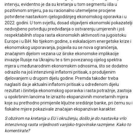
intervju, evidentno je da su kretanja u tom segmentu išla u
pozitivnom smjeru, pa su racionalno utemeljene procjene
potvrđene nastavkom cjelogodišnjeg ekonomskog oporavka i u
2022. godini. U tom svjetlu, dosad objavljeni ekonomski pokazatelji
nedvojbeno potvrđuju predviđanja o ostvarenju umjerenih i još
respektabilnih stopa rasta ekonomskih aktivnosti na jugoistoku
Europe i u BiH. No tijekom godine, s eskalacijom energetske krize i
ekonomskog usporavanja, pojavila su se nova ograničenja,
značajnim dijelom vezana uz široke ekonomske implikacije
invazije Rusije na Ukrajinu te s tim povezanog cijelog spektra
mjera u međunarodnim ekonomskim odnosima, što se dodatno
odrazilo na još intenzivniji inflatorni pritisak, s produljenim
djelovanjem u drugom dijelu godine. Premda također treba
naglasiti da je aktualni inflatorni pritisak u određenom dijelu
rezultat i činitelja ekonomskog oporavka i rasta potražnje, zastoja
u opskrbnim lancima te izrazito ekspanzivnih monetarnih mjera
koje su prethodno primijenile ključne središnje banke, pri čemu su i
fiskalne mjere pokazivale značajan ekspanzivan karakter.
S obzirom na kretanja u EU i okruženju, došlo je do nastavka vrlo
intenzivnog rasta vrijednosti vanjsko-trgovinske razmjene. Kako to
komentirate?