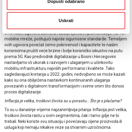
implementacije 4G/4G plus mreže. To je veliki korak, veliki je posao
Dopusti odabrano
iza vas.
Tako je. Nedavno smo s Ericssonom Nikolom Teslom potpisali
Uskrati
ugovore vrijedne više od 14,5 milijuna KM za nadogradnju i
proširenje LTE RAN mreže te proširenje transmisijske mreže. Na taj
smo način ugovorili završnu fazu projekta implementacije 4G/4G+
mobilne mreže, poštujući najviše sigurnosne standarde. Temeljem
ovih ugovora povećat ćemo pokrivenost i kapacitete te našim
korisnicima pružiti veće brzine i bolje korisničko iskustvo na putu
prema 5G. Kao predvodnik digitalizacije u Bosni i Hercegovini
nastavljamo ići ukorak s razvojem i ulaganjem u učinkovitu
mobilnu infrastrukturu najviših performansi i kvalitete. Tako
sagledavajući kretanja u 2022. godini, nedvojbeno se može kazati
kako su ona obilježena nastavkom kontinuiranih ulaganja
povezanih s digitalnom transformacijom i svime onim što donosi
proces digitalizacije.
Inflacija je velika, troškovi života su u porastu… Što je s plaćama?
To su u današnje vrijeme najzanimljivija pitanja. Inflacija jest velika,
troškovi života rastu u svim segmentima, čak i tamo gdje ne bi
trebali. Neki koriste ovu situaciju i povećavaju cijene proizvoda ili
usluga koji nemaju nikakve veze sa stvarnim uzročnicima.