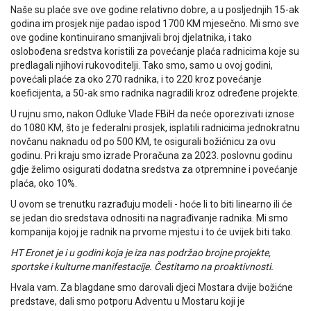
Naše su plaće sve ove godine relativno dobre, a u posljednjih 15-ak
godina im prosjek nije padao ispod 1700 KM mjesečno. Mi smo sve
ove godine kontinuirano smanjivali broj djelatnika, i tako
oslobođena sredstva koristili za povećanje plaća radnicima koje su
predlagali njihovi rukovoditelji. Tako smo, samo u ovoj godini,
povećali plaće za oko 270 radnika, i to 220 kroz povećanje
koeficijenta, a 50-ak smo radnika nagradili kroz određene projekte.
U rujnu smo, nakon Odluke Vlade FBiH da neće oporezivati iznose
do 1080 KM, što je federalni prosjek, isplatili radnicima jednokratnu
novčanu naknadu od po 500 KM, te osigurali božićnicu za ovu
godinu. Pri kraju smo izrade Proračuna za 2023. poslovnu godinu
gdje želimo osigurati dodatna sredstva za otpremnine i povećanje
plaća, oko 10%.
U ovom se trenutku razrađuju modeli - hoće li to biti linearno ili će
se jedan dio sredstava odnositi na nagrađivanje radnika. Mi smo
kompanija kojoj je radnik na prvome mjestu i to će uvijek biti tako.
HT Eronet je i u godini koja je iza nas podržao brojne projekte,
sportske i kulturne manifestacije. Čestitamo na proaktivnosti.
Hvala vam. Za blagdane smo darovali djeci Mostara dvije božićne
predstave, dali smo potporu Adventu u Mostaru koji je