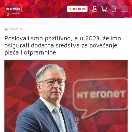
KUPI BON
PRIVATNI
POSLOVNI
DIGITALNA RJEŠENJA
HT ERONET
POVRATAK
Poslovali smo pozitivno, a u 2023. želimo
O NAMA
osigurati dodatna sredstva za povećanje
PRESS
plaća i otpremnine
NATJEČAJI
VELEPRODAJA
KONTAKTI
MOJ PROFIL
E-RAČUN