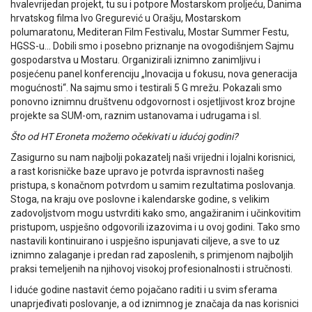
hvalevrijedan projekt, tu su i potpore Mostarskom proljeću, Danima
hrvatskog filma Ivo Gregurević u Orašju, Mostarskom
polumaratonu, Mediteran Film Festivalu, Mostar Summer Festu,
HGSS-u… Dobili smo i posebno priznanje na ovogodišnjem Sajmu
gospodarstva u Mostaru. Organizirali iznimno zanimljivu i
posjećenu panel konferenciju „Inovacija u fokusu, nova generacija
mogućnosti“. Na sajmu smo i testirali 5 G mrežu. Pokazali smo
ponovno iznimnu društvenu odgovornost i osjetljivost kroz brojne
projekte sa SUM-om, raznim ustanovama i udrugama i sl.
Što od HT Eroneta možemo očekivati u idućoj godini?
Zasigurno su nam najbolji pokazatelj naši vrijedni i lojalni korisnici,
a rast korisničke baze upravo je potvrda ispravnosti našeg
pristupa, s konačnom potvrdom u samim rezultatima poslovanja.
Stoga, na kraju ove poslovne i kalendarske godine, s velikim
zadovoljstvom mogu ustvrditi kako smo, angažiranim i učinkovitim
pristupom, uspješno odgovorili izazovima i u ovoj godini. Tako smo
nastavili kontinuirano i uspješno ispunjavati ciljeve, a sve to uz
iznimno zalaganje i predan rad zaposlenih, s primjenom najboljih
praksi temeljenih na njihovoj visokoj profesionalnosti i stručnosti.
I iduće godine nastavit ćemo pojačano raditi i u svim sferama
unaprjeđivati poslovanje, a od iznimnog je značaja da nas korisnici