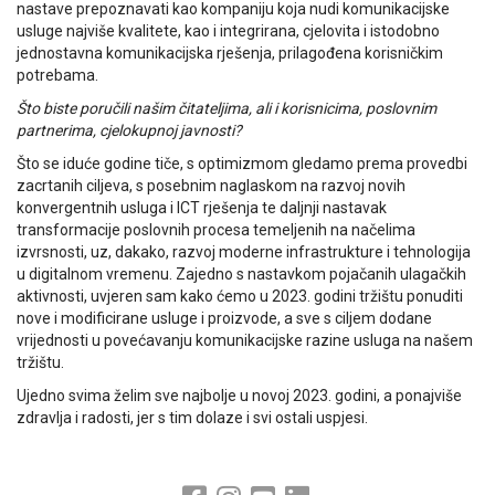
nastave prepoznavati kao kompaniju koja nudi komunikacijske
usluge najviše kvalitete, kao i integrirana, cjelovita i istodobno
jednostavna komunikacijska rješenja, prilagođena korisničkim
potrebama.
Što biste poručili našim čitateljima, ali i korisnicima, poslovnim
partnerima, cjelokupnoj javnosti?
Što se iduće godine tiče, s optimizmom gledamo prema provedbi
zacrtanih ciljeva, s posebnim naglaskom na razvoj novih
konvergentnih usluga i ICT rješenja te daljnji nastavak
transformacije poslovnih procesa temeljenih na načelima
izvrsnosti, uz, dakako, razvoj moderne infrastrukture i tehnologija
u digitalnom vremenu. Zajedno s nastavkom pojačanih ulagačkih
aktivnosti, uvjeren sam kako ćemo u 2023. godini tržištu ponuditi
nove i modificirane usluge i proizvode, a sve s ciljem dodane
vrijednosti u povećavanju komunikacijske razine usluga na našem
tržištu.
Ujedno svima želim sve najbolje u novoj 2023. godini, a ponajviše
zdravlja i radosti, jer s tim dolaze i svi ostali uspjesi.