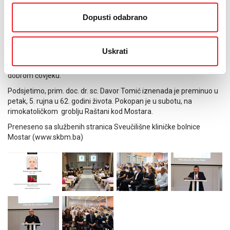
će biti sretan na tim nebeskim poljanama, a kad nas budete
Dopusti odabrano
trebali, bit ćemo tu za vas.”
Tijekom komemoracije, u prepunom je amfiteatru Medicinskog
fakulteta u Mostaru, klapa Trebižat izvela dvije skladbe Trag u
Uskrati
beskraju i Otiš'o je otac moj polako koje su izmamile suze na lica
svih prisutnih koji su došli odati počast prijatelju, kolegi, ali nadasve
dobrom čovjeku.
Podsjetimo, prim. doc. dr. sc. Davor Tomić iznenada je preminuo u
petak, 5. rujna u 62. godini života. Pokopan je u subotu, na
rimokatoličkom groblju Raštani kod Mostara.
Preneseno sa službenih stranica Sveučilišne kliničke bolnice
Mostar (www.skbm.ba)