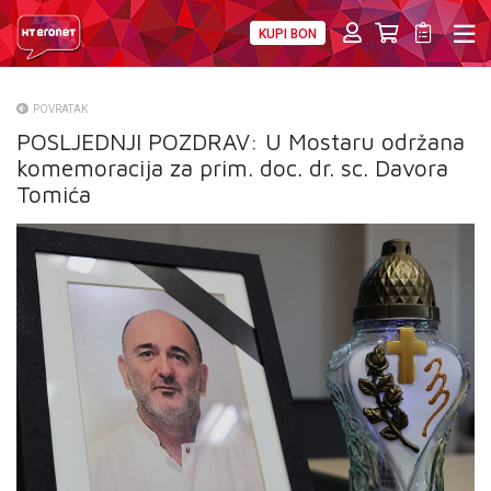
KUPI BON
PRIVATNI
POSLOVNI
DIGITALNA RJEŠENJA
HT ERONET
POVRATAK
POSLJEDNJI POZDRAV: U Mostaru održana
O NAMA
komemoracija za prim. doc. dr. sc. Davora
PRESS
Tomića
NATJEČAJI
VELEPRODAJA
KONTAKTI
MOJ PROFIL
E-RAČUN