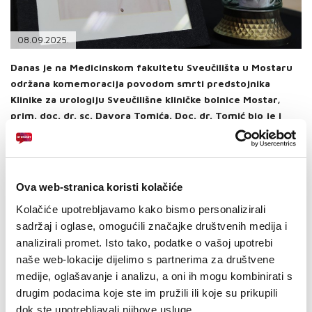
PODRŠKA
TELEFONSKI IMENIK
08.09.2025.
Danas je na Medicinskom fakultetu Sveučilišta u Mostaru
održana komemoracija povodom smrti predstojnika
Klinike za urologiju Sveučilišne kliničke bolnice Mostar,
prim. doc. dr. sc. Davora Tomića. Doc. dr. Tomić bio je i
dugogodišnji predsjednik Nadzornog odbora JP Hrvatske
telekomunikacije d.d. Mostar.
U nazočnosti obitelji i brojnih kolega, okupljenima se obratio v.d.
zamjenik predstojnika Klinike za urologiju, prim. dr. sc. Manuel
Ova web-stranica koristi kolačiće
Tipurić, koji je iz bogatog životopisa dr. Tomića istaknuo kako je
Kolačiće upotrebljavamo kako bismo personalizirali
njegov profesionalni put započeo u Sarajevu gdje je 1988. godine
diplomirao na Medicinskom fakultetu pa sve do funkcije
sadržaj i oglase, omogućili značajke društvenih medija i
predstojnika Klinike za urologiju koju je obnašao u trenutku
analizirali promet. Isto tako, podatke o vašoj upotrebi
iznenadne smrti koja ga je zadesila.
naše web-lokacije dijelimo s partnerima za društvene
„Tijekom života obnašao je brojne dužnosti, stalno se usavršavao
medije, oglašavanje i analizu, a oni ih mogu kombinirati s
iz područja urologije te bio šef kakav se samo može poželjeti. Bio
drugim podacima koje ste im pružili ili koje su prikupili
si čovjek od riječi i na tu pouzdanost čovjek se uvijek mogao
dok ste upotrebljavali njihove usluge.