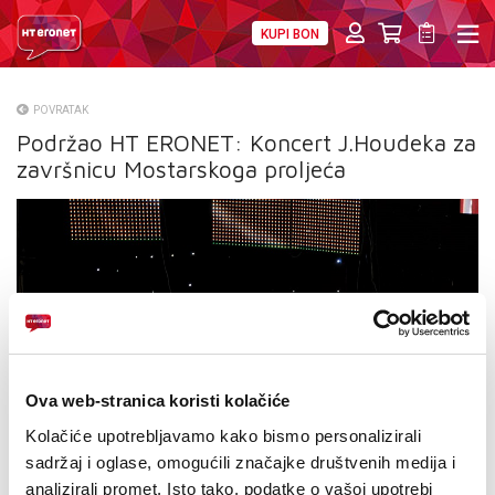
KUPI BON
PRIVATNI
POSLOVNI
DIGITALNA RJEŠENJA
HT ERONET
POVRATAK
Podržao HT ERONET: Koncert J.Houdeka za
O NAMA
završnicu Mostarskoga proljeća
PRESS
NATJEČAJI
VELEPRODAJA
KONTAKTI
MOJ PROFIL
Ova web-stranica koristi kolačiće
Kolačiće upotrebljavamo kako bismo personalizirali
E-RAČUN
sadržaj i oglase, omogućili značajke društvenih medija i
analizirali promet. Isto tako, podatke o vašoj upotrebi