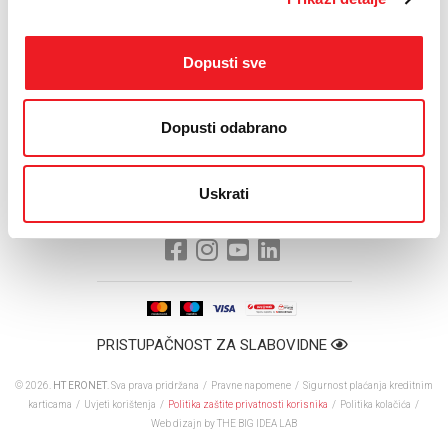
Inače, Dani Matice hrvatske počeli su 21. ožujka izvedbom
predstave Teatra Gavran – „Pivo“. U dva mjeseca, publika je mogla
vidjeti 20-tak različitih kazališnih, glazbeno-scenskih, likovnih,
Dopusti sve
književnih i dječjih programa. Visoki pokrovitelj manifestacije je
Središnji državni ured za Hrvate izvan RH.
Dopusti odabrano
Uskrati
PRISTUPAČNOST ZA SLABOVIDNE
© 2026.
HT ERONET
. Sva prava pridržana /
Pravne napomene
/
Sigurnost plaćanja kreditnim
karticama
/
Uvjeti korištenja
/
Politika zaštite privatnosti korisnika
/
Politika kolačića
/
Web dizajn
by THE BIG IDEA LAB