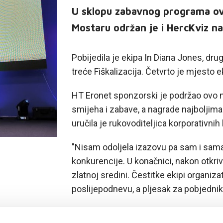
U sklopu zabavnog programa o
Mostaru održan je i HercKviz na
Pobijedila je ekipa In Diana Jones, dru
treće Fiškalizacija. Četvrto je mjesto 
HT Eronet sponzorski je podržao ovo n
smijeha i zabave, a nagrade najboljima
uručila je rukovoditeljica korporativnih
"Nisam odoljela izazovu pa sam i sama 
konkurencije. U konačnici, nakon otkri
zlatnoj sredini. Čestitke ekipi organiz
poslijepodnevu, a pljesak za pobjednike"