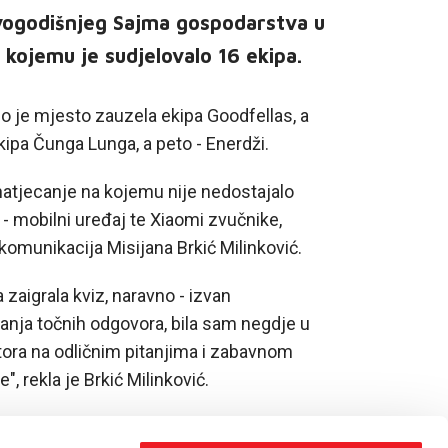
vogodišnjeg Sajma gospodarstva u
 kojemu je sudjelovalo 16 ekipa.
go je mjesto zauzela ekipa Goodfellas, a
ekipa Čunga Lunga, a peto - Enerdži.
atjecanje na kojemu nije nedostajalo
 - mobilni uređaj te Xiaomi zvučnike,
 komunikacija Misijana Brkić Milinković.
zaigrala kviz, naravno - izvan
vanja točnih odgovora, bila sam negdje u
atora na odličnim pitanjima i zabavnom
, rekla je Brkić Milinković.