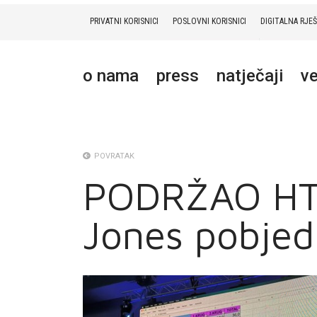
PRIVATNI KORISNICI
POSLOVNI KORISNICI
DIGITALNA RJE
PRIVATNI
POSLOVNI
DIGITALNA RJEŠENJA
HT ERONET
o nama
press
natječaji
ve
O NAMA
PRESS
NATJEČAJI
POVRATAK
PODRŽAO HT 
VELEPRODAJA
Jones pobjed
KONTAKTI
MOJ PROFIL
E-RAČUN