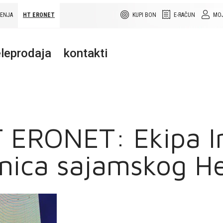
ŠENJA
HT ERONET
KUPI BON
E-RAČUN
MOJ
leprodaja
kontakti
ERONET: Ekipa I
nica sajamskog H