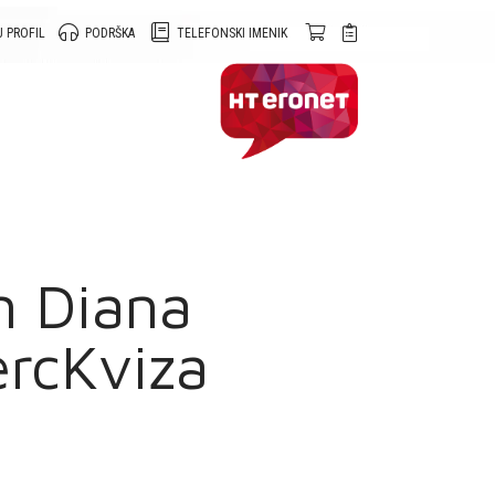
 PROFIL
PODRŠKA
TELEFONSKI IMENIK
n Diana
ercKviza