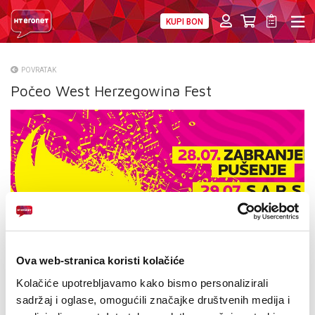
KUPI BON
PRIVATNI
POSLOVNI
DIGITALNA RJEŠENJA
HT ERONET
POVRATAK
Počeo West Herzegowina Fest
O NAMA
PRESS
NATJEČAJI
VELEPRODAJA
KONTAKTI
MOJ PROFIL
Ova web-stranica koristi kolačiće
Kolačiće upotrebljavamo kako bismo personalizirali
E-RAČUN
sadržaj i oglase, omogućili značajke društvenih medija i