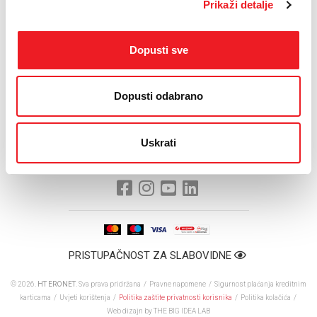
Prikaži detalje
HT ERONET-a -
HT ERONET vas vodi na 14. West Herzegowina Fest
(https://www.facebook.com/HTERONET.ba/). Također, HT
ERONET i RDV svakodnevno, za vrijeme festivala, nagrađuju tri
Dopusti sve
slušatelja s po dvije ulaznice.
FOTO: Emilio Perić
Dopusti odabrano
Uskrati
PRISTUPAČNOST ZA SLABOVIDNE
© 2026.
HT ERONET
. Sva prava pridržana /
Pravne napomene
/
Sigurnost plaćanja kreditnim
karticama
/
Uvjeti korištenja
/
Politika zaštite privatnosti korisnika
/
Politika kolačića
/
Web dizajn
by THE BIG IDEA LAB