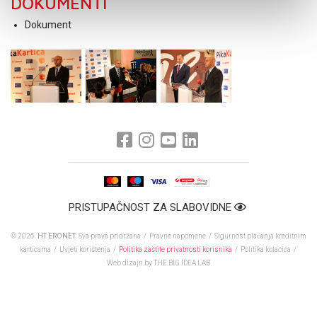
DOKUMENTI
Dokument
PRISTUPAČNOST ZA SLABOVIDNE
© 2026.
HT ERONET
. Sva prava pridržana /
Pravne napomene
/
Sigurnost plaćanja kreditnim
karticama
/
Uvjeti korištenja
/
Politika zaštite privatnosti korisnika
/
Politika kolačića
/
Web dizajn
by THE BIG IDEA LAB