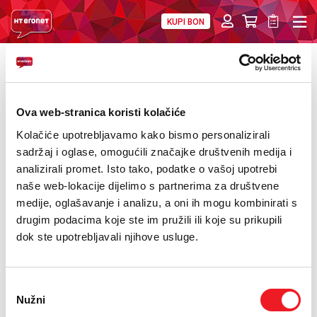
KUPI BON
PRIVATNI
POSLOVNI
DIGITALNA RJEŠENJA
HT ERONET
POVRATAK
Papa Franjo u BiH
O NAMA
Ova web-stranica koristi kolačiće
PRESS
Kolačiće upotrebljavamo kako bismo personalizirali
sadržaj i oglase, omogućili značajke društvenih medija i
NATJEČAJI
analizirali promet. Isto tako, podatke o vašoj upotrebi
naše web-lokacije dijelimo s partnerima za društvene
VELEPRODAJA
medije, oglašavanje i analizu, a oni ih mogu kombinirati s
drugim podacima koje ste im pružili ili koje su prikupili
KONTAKTI
dok ste upotrebljavali njihove usluge.
MOJ PROFIL
Odabir
E-RAČUN
Nužni
pristanka