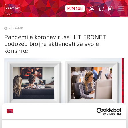
KUPI BON
PRIVATNI
POSLOVNI
DIGITALNA RJEŠENJA
HT ERONET
POVRATAK
Pandemija koronavirusa: HT ERONET
O NAMA
poduzeo brojne aktivnosti za svoje
PRESS
korisnike
NATJEČAJI
VELEPRODAJA
KONTAKTI
MOJ PROFIL
E-RAČUN