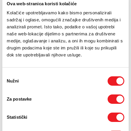
PODRŠKA
Ova web-stranica koristi kolačiće
Kolačiće upotrebljavamo kako bismo personalizirali
TELEFONSKI IMENIK
27.03.2020.
sadržaj i oglase, omogućili značajke društvenih medija i
analizirali promet. Isto tako, podatke o vašoj upotrebi
Usljed pandemije koronavirusa, poduzeli smo brojne
naše web-lokacije dijelimo s partnerima za društvene
mjere i korake kako bismo korisnicima omogućili
medije, oglašavanje i analizu, a oni ih mogu kombinirati s
nesmetanu komunikaciju, obogatili vrijeme provedeno
drugim podacima koje ste im pružili ili koje su prikupili
doma i olakšali administrativni dio korisničkog odnosa.
dok ste upotrebljavali njihove usluge.
Tako smo prošloga tjedna, reaktivirali sve
!hej
korisnike kojima je
istekao rok valjanosti !hej računa, besplatno otključali više od
50 TV
kanala
i
videoteku
sa 430 filmskih naslova, a ponudili smo i
Odabir
mogućnost aktivacije
e-računa
umjesto onog klasičnog,
Nužni
papirnatog.
pristanka
U vrijeme smanjenog kretanja, ističemo i alternativne načine
nadopune !hej računa:
Za postavke
nadoplata s bilo koje od ERONET postpaid tarifa pozivom koda
*502#
;
Statistički
nadoplata kupnjom !hej bona online, putem
www.hteronet.ba
Za obje vrste nadoplate računa nije potrebno izlaziti iz kuće, a