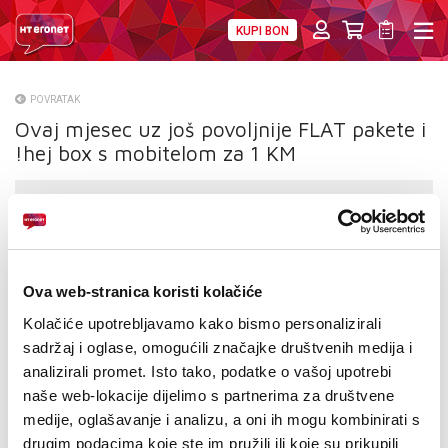
KUPI BON
PRIVATNI
POSLOVNI
DIGITALNA RJEŠENJA
HT ERONET
POVRATAK
Ovaj mjesec uz još povoljnije FLAT pakete i
O NAMA
!hej box s mobitelom za 1 KM
PRESS
NATJEČAJI
VELEPRODAJA
Ova web-stranica koristi kolačiće
KONTAKTI
Kolačiće upotrebljavamo kako bismo personalizirali
sadržaj i oglase, omogućili značajke društvenih medija i
MOJ PROFIL
analizirali promet. Isto tako, podatke o vašoj upotrebi
naše web-lokacije dijelimo s partnerima za društvene
E-RAČUN
medije, oglašavanje i analizu, a oni ih mogu kombinirati s
drugim podacima koje ste im pružili ili koje su prikupili